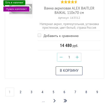
Ванна акриловая ALEX BAITLER
Нужен комплект
BAIKAL 110х70 см
Артикул:
163512
Материал акрил, прямоугольная, установка
пристенная, цвет белый, страна Россия
Добавить к сравнению
14 480
руб.
−
+
В КОРЗИНУ
1
2
3
4
5
6
7
8
9
...