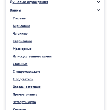
Душевые ограждения
Ванны
Угловые
Акриловые
Чугунные
Квариловые
Мраморные
Из искусственного камня
Стальные
С гидромассажем
С подсветкой
Отдельностоящие
Прямоугольные
Четверть круга
Круглые