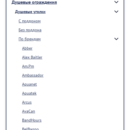
Душевые ограждения
Душевые уголки
С поддоном
Без поддона
По брендам
Abber
Alex Baitler
Am.Pm
Ambassador
Aquanet
Aquatek
Arcus
AvaCan
BandHours
BelBagno