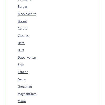
Berges
Black&White
Bravat
Cerutti
Cezares
Deto
DTO
Duschwelten
Erlit
Esbano
Gemy
Grossman
MaybahGlass
Mario