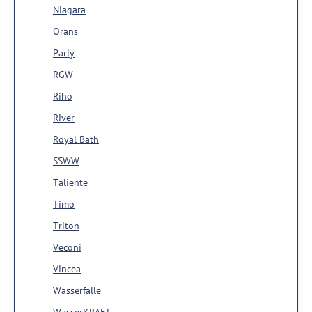
Niagara
Orans
Parly
RGW
Riho
River
Royal Bath
SSWW
Taliente
Timo
Triton
Veconi
Vincea
Wasserfalle
WasserKRAFT