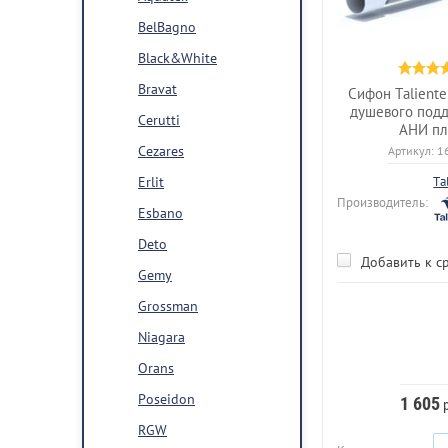
BelBagno
Black&White
Bravat
Сифон Taliente
душевого под
Cerutti
АНИ пл
Cezares
Артикул:
1
Erlit
Ta
Производитель:
Esbano
Deto
Добавить к с
Gemy
Grossman
Niagara
Orans
Poseidon
1 605
р
RGW