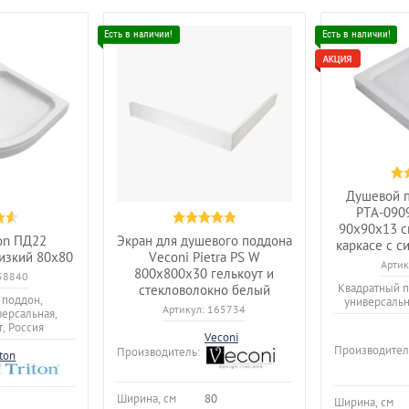
Душевой п
PTA-090
90х90х13 с
ton ПД22
Экран для душевого поддона
каркасе с 
низкий 80х80
Veconi Pietra PS W
Артик
800x800x30 гелькоут и
58840
Квадратный п
стекловолокно белый
 поддон,
универсальна
Артикул:
165734
версальная,
т, Россия
Veconi
Производител
Производитель:
iton
Ширина, см
80
Ширина, см