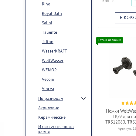
Кол-во:
Riho
Royal Bath
В КОРЗ
Salini
Taliente
Triton
WasserKRAFT
WeltWasser
WEMOR
Veconi
Vincea
По размерам
Акриловые
Ножки WeltWa
LK/9 для п
Керамические
TRS12080, TRS1
Из искусственного
Артикул:
1
камня