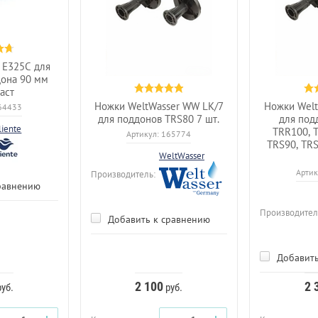
 E325C для
дона 90 мм
аст
Ножки WeltWasser WW LK/7
Ножки Welt
64433
для поддонов TRS80 7 шт.
для под
liente
TRR100, 
Артикул:
165774
TRS90, TR
WeltWasser
Артик
Производитель:
равнению
Производител
Добавить к сравнению
Добавить
2 100
2 
уб.
руб.