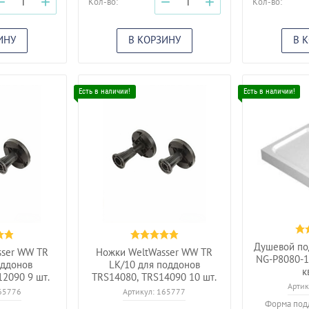
−
+
−
+
Кол-во:
Кол-во:
ИНУ
В КОРЗИНУ
В 
Душевой под
sser WW TR
Ножки WeltWasser WW TR
NG-P8080-1
оддонов
LK/10 для поддонов
к
2090 9 шт.
TRS14080, TRS14090 10 шт.
Артик
65776
Артикул:
165777
Форма подд