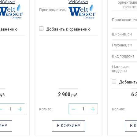
ltWasser
WeltWasser
ориентация
гаранти
Производитель:
Производител
равнению
Добавить к сравнению
Ширина, см
Глубина, см
Вид поддона
Материал
поддона
Добавить
2 900
6 
уб.
руб.
−
+
−
+
Кол-во:
Кол-во:
ИНУ
В КОРЗИНУ
В 