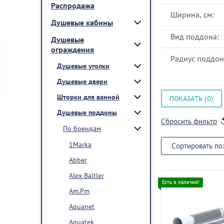
Распродажа
Ширина, см:
Душевые кабины
Вид поддона:
Душевые
ограждения
Радиус поддон
Душевые уголки
Душевые двери
Шторки для ванной
ПОКАЗАТЬ (
0
)
Душевые поддоны
Сбросить фильтр
По брендам
1Marka
Сортировать по:
Abber
Alex Baitler
Am.Pm
Aquanet
Aquatek