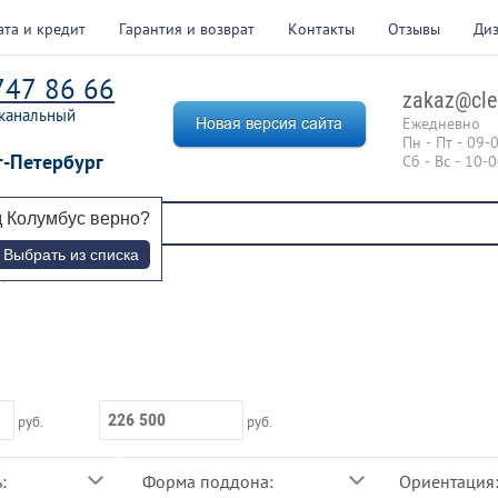
ата и кредит
Гарантия и возврат
Контакты
Отзывы
Ди
747 86 66
zakaz@cle
канальный
Ежедневно
Пн - Пт - 09-
т-Петербург
Сб - Вс - 10-
д
Колумбус
верно?
Выбрать из списка
дам
руб.
руб.
:
Форма поддона:
Ориентация