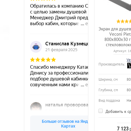
Экран для душе
Veconi Piet
800x800x30 г
стекловолок
Артикул:
1
Ve
Производитель:
Ширина, см
80
Глубина, см
80
Вид поддона
Ни
Добавить к с
7 123
р