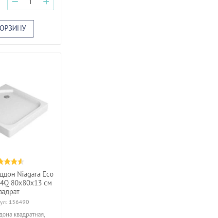
−
+
КОРЗИНУ
дон Niagara Eco
4Q 80х80х13 см
вадрат
ул:
156490
она квадратная,