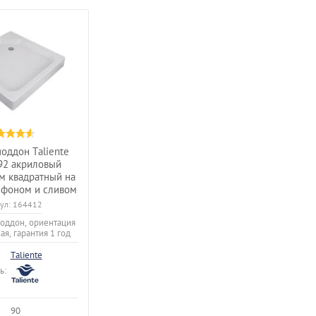
оддон Taliente
92 акриловый
м квадратный на
сифоном и сливом
ул:
164412
оддон, ориентация
я, гарантия 1 год
Taliente
ь:
90