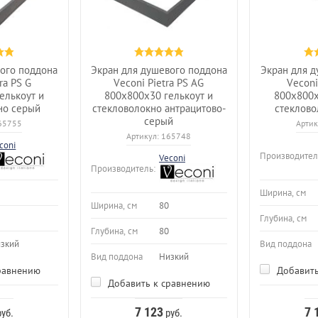
вого поддона
Экран для душевого поддона
Экран для д
ra PS G
Veconi Pietra PS AG
Veconi
елькоут и
800x800x30 гелькоут и
800x800x
но серый
стекловолокно антрацитово-
стеклово
серый
65755
Артик
Артикул:
165748
coni
Производител
Veconi
Производитель:
Ширина, см
Ширина, см
80
Глубина, см
Глубина, см
80
зкий
Вид поддона
Вид поддона
Низкий
равнению
Добавить
Добавить к сравнению
7 123
7 
уб.
руб.