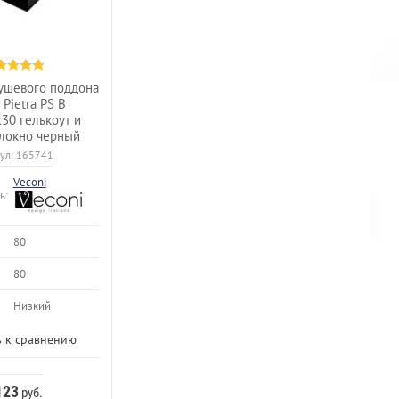
ушевого поддона
 Pietra PS B
30 гелькоут и
локно черный
ул:
165741
Veconi
ь:
80
80
Низкий
 к сравнению
123
руб.