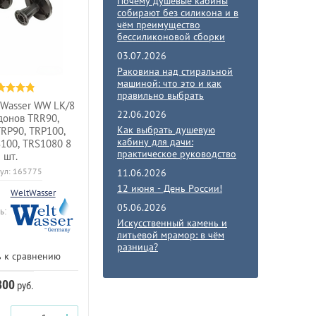
Почему душевые кабины
собирают без силикона и в
чём преимущество
бессиликоновой сборки
03.07.2026
Раковина над стиральной
машиной: что это и как
правильно выбрать
Wasser WW LK/8
22.06.2026
донов TRR90,
Как выбрать душевую
TRP90, TRP100,
кабину для дачи:
S100, TRS1080 8
практическое руководство
шт.
ул:
165775
11.06.2026
12 июня - День России!
WeltWasser
05.06.2026
ь:
Искусственный камень и
литьевой мрамор: в чём
разница?
 к сравнению
300
руб.