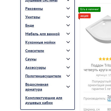
Раковины
Унитазы
Биде
Мебель для ванной
Кухонные мойки
Смесители
Сауны
Поддон Tri
Аксессуары
четверть круга 
Артикул:
1
Полотенцесушители
Полукруглый
Водосливная
ориентация уни
арматура
гарантия 5 ле
Tr
Комплектующие для
Производитель:
душевых кабин
Ширина, см
80