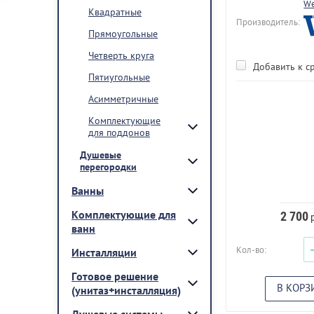
We
Квадратные
Производитель:
Прямоугольные
Четверть круга
Добавить к с
Пятиугольные
Асимметричные
Комплектующие
для поддонов
Душевые
перегородки
Ванны
Комплектующие для
2 700
р
ванн
Кол-во:
Инсталляции
Готовое решение
В КОРЗ
(унитаз+инсталляция)
Душевые системы