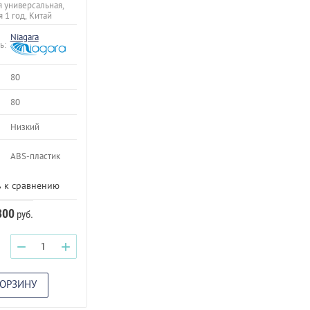
 универсальная,
я 1 год, Китай
Niagara
ь:
80
80
Низкий
ABS-пластик
 к сравнению
300
руб.
−
+
КОРЗИНУ