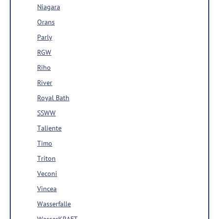
Niagara
Orans
Parly
RGW
Riho
River
Royal Bath
SSWW
Taliente
Timo
Triton
Veconi
Vincea
Wasserfalle
WasserKRAFT