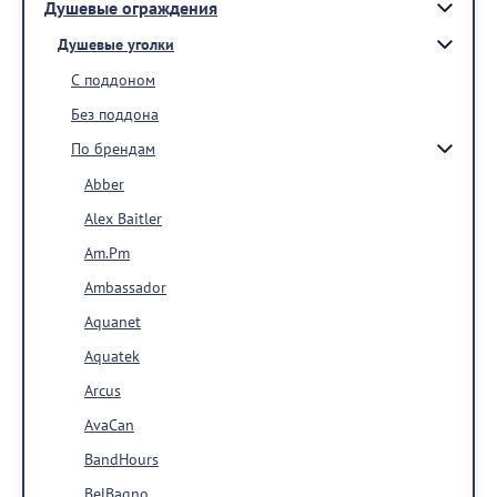
Душевые ограждения
Душевые уголки
С поддоном
Без поддона
По брендам
Abber
Alex Baitler
Am.Pm
Ambassador
Aquanet
Aquatek
Arcus
AvaCan
BandHours
BelBagno