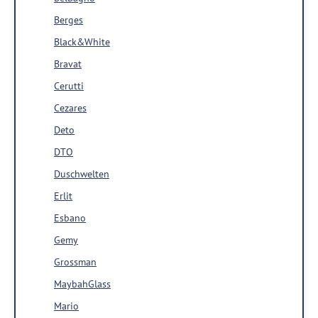
Berges
Black&White
Bravat
Cerutti
Cezares
Deto
DTO
Duschwelten
Erlit
Esbano
Gemy
Grossman
MaybahGlass
Mario