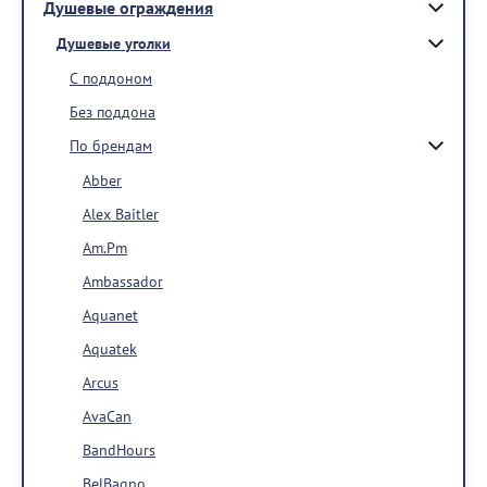
Душевые ограждения
Душевые уголки
С поддоном
Без поддона
По брендам
Abber
Alex Baitler
Am.Pm
Ambassador
Aquanet
Aquatek
Arcus
AvaCan
BandHours
BelBagno