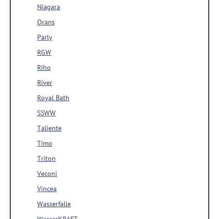
Niagara
Orans
Parly
RGW
Riho
River
Royal Bath
SSWW
Taliente
Timo
Triton
Veconi
Vincea
Wasserfalle
WasserKRAFT