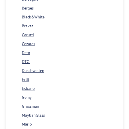
Berges
Black&White
Bravat
Cerutti
Cezares
Deto
DTO
Duschwelten
Erlit
Esbano
Gemy
Grossman
MaybahGlass
Mario