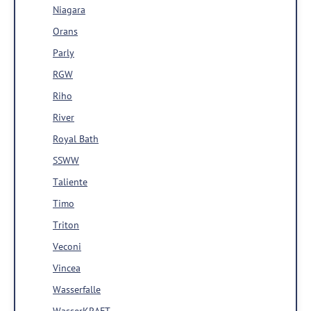
Niagara
Orans
Parly
RGW
Riho
River
Royal Bath
SSWW
Taliente
Timo
Triton
Veconi
Vincea
Wasserfalle
WasserKRAFT