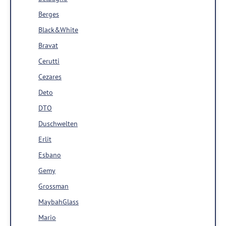
Berges
Black&White
Bravat
Cerutti
Cezares
Deto
DTO
Duschwelten
Erlit
Esbano
Gemy
Grossman
MaybahGlass
Mario