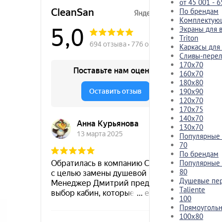
от 45 001 - 6
По брендам
Комплектующ
Экраны для 
Triton
Каркасы для
Сливы-пере
170х70
160х70
180х80
190х90
120х70
170х75
140х70
130х70
Популярные
70
По брендам
Популярные
80
Душевые пе
Taliente
100
Прямоуголь
100x80