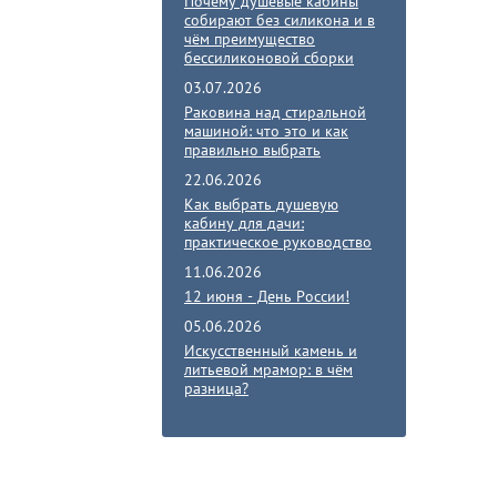
Почему душевые кабины
собирают без силикона и в
чём преимущество
бессиликоновой сборки
03.07.2026
Раковина над стиральной
машиной: что это и как
правильно выбрать
22.06.2026
Как выбрать душевую
кабину для дачи:
практическое руководство
11.06.2026
12 июня - День России!
05.06.2026
Искусственный камень и
литьевой мрамор: в чём
разница?