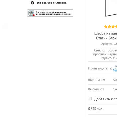
Штора на ван
Статик-Блэк
Артикул:
1
Стекло: прозра
профиль: черны
гарантия: 
Tr
Производитель:
Ширина, см
50
Высота, см
14
Добавить к с
5 870
руб.