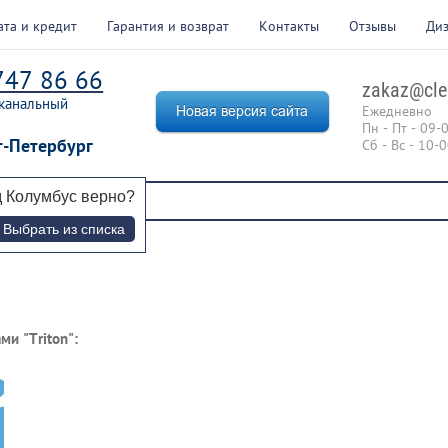
ата и кредит
Гарантия и возврат
Контакты
Отзывы
Ди
747 86 66
zakaz@cle
канальный
Ежедневно
Пн - Пт - 09-
т-Петербург
Сб - Вс - 10-
д
Колумбус
верно?
Выбрать из списка
ми "Triton":