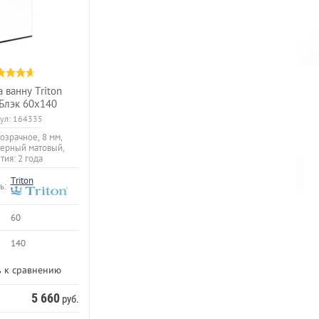
 ванну Triton
-Блэк 60х140
ул:
164335
озрачное, 8 мм,
черный матовый,
тия: 2 года
Triton
ь:
60
140
 к сравнению
5 660
руб.