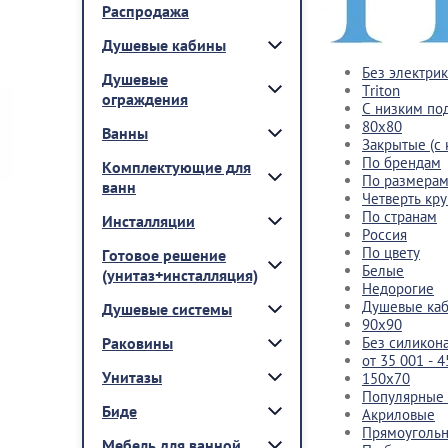
Распродажа
Душевые кабины
Без электри
Душевые
Triton
ограждения
С низким по
80x80
Ванны
Закрытые (с
По брендам
Комплектующие для
По размерам
ванн
Четверть кру
По странам
Инсталляции
Россия
По цвету
Готовое решение
Белые
(унитаз+инсталляция)
Недорогие
Душевые ка
Душевые системы
90x90
Раковины
Без силикон
от 35 001 - 4
Унитазы
150х70
Популярные
Биде
Акриловые
Прямоуголь
Мебель для ванной