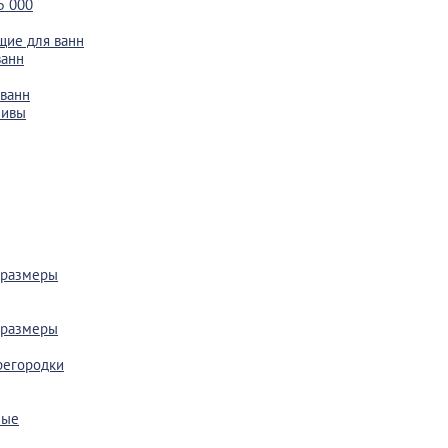
5 000
ие для ванн
ванн
 ванн
ливы
 размеры
 размеры
регородки
ные