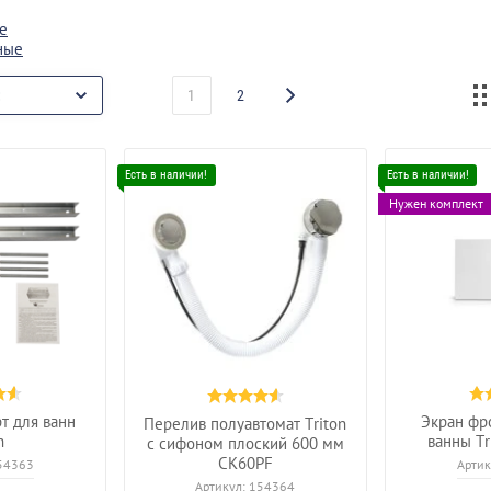
е
ные
1
2
Нужен комплект
т для ванн
Экран фр
Перелив полуавтомат Triton
n
ванны Tr
с сифоном плоский 600 мм
CK60PF
54363
Артик
Артикул:
154364