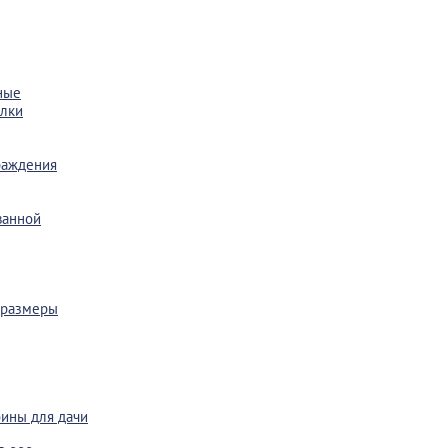
ные
лки
раждения
ванной
 размеры
ины для дачи