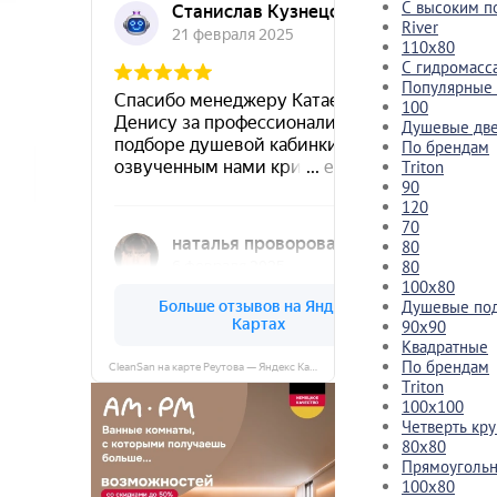
С высоким п
River
110x80
С гидромасс
Популярные
100
Душевые дв
По брендам
Triton
90
120
70
80
80
100x80
Душевые по
90x90
Квадратные
По брендам
CleanSan на карте Реутова — Яндекс Карты
Triton
100x100
Четверть кру
80x80
Прямоуголь
100x80