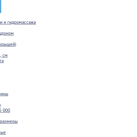
ки и гидромассажа
ддоном
 крышей)
, см
га
бины
а
5 000
 размеры
ные