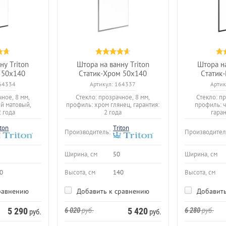
ну Triton
Штора на ванну Triton
Штора на
 50х140
Статик-Хром 50х140
Статик
64334
Артикул:
164337
Артик
чное, 8 мм,
Стекло: прозрачное, 8 мм,
Стекло: пр
й матовый,
профиль: хром глянец, гарантия:
профиль: 
2 года
2 года
гаран
iton
Triton
Производитель:
Производител
Ширина, см
50
Ширина, см
0
Высота, см
140
Высота, см
равнению
Добавить к сравнению
Добавить
5 290
6 020
руб.
5 420
6 280
руб.
руб.
руб.