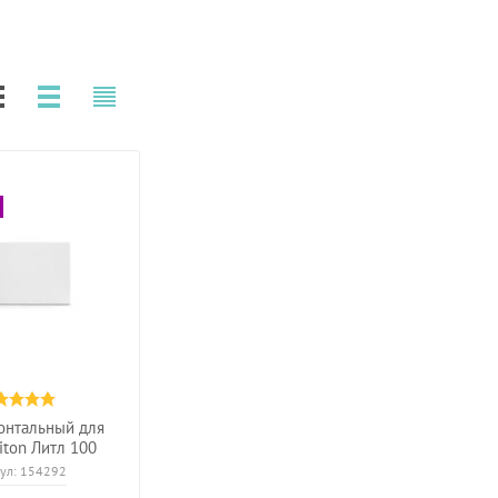
онтальный для
iton Литл 100
ул:
154292