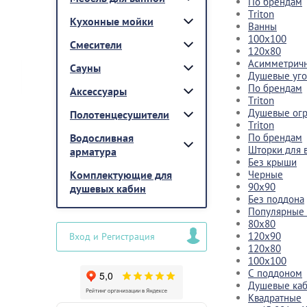
По брендам
Triton
Кухонные мойки
Ванны
100x100
Смесители
120x80
Асимметрич
Сауны
Душевые уго
По брендам
Аксессуары
Triton
Душевые ог
Полотенцесушители
Triton
Водосливная
По брендам
Шторки для 
арматура
Без крыши
Комплектующие для
Черные
90x90
душевых кабин
Без поддона
Популярные
80x80
120x90
Вход и Регистрация
120x80
100x100
С поддоном
Душевые каб
Квадратные