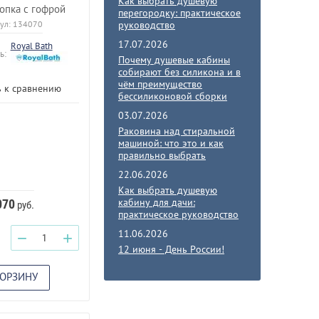
Как выбрать душевую
опка с гофрой
перегородку: практическое
руководство
ул:
134070
17.07.2026
Royal Bath
ь:
Почему душевые кабины
собирают без силикона и в
чём преимущество
 к сравнению
бессиликоновой сборки
03.07.2026
Раковина над стиральной
машиной: что это и как
правильно выбрать
22.06.2026
Как выбрать душевую
кабину для дачи:
070
руб.
практическое руководство
11.06.2026
−
+
12 июня - День России!
КОРЗИНУ