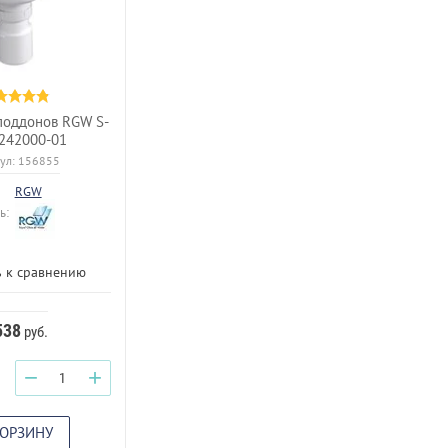
поддонов RGW S-
242000-01
ул:
156855
RGW
ь:
 к сравнению
538
руб.
−
+
КОРЗИНУ