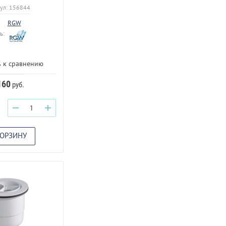
ул:
156844
RGW
ь:
 к сравнению
160
руб.
−
+
КОРЗИНУ