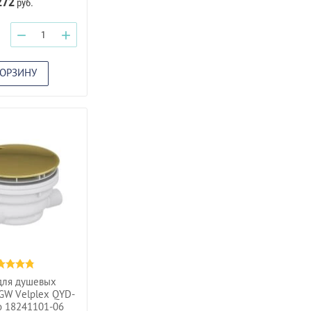
272
руб.
−
+
КОРЗИНУ
для душевых
GW Velplex QYD-
о 18241101-06