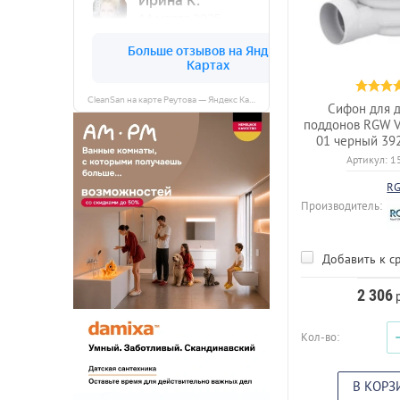
CleanSan на карте Реутова — Яндекс Карты
Сифон для 
поддонов RGW V
01 черный 39
Артикул:
1
R
Производитель:
Добавить к с
2 306
р
Кол-во:
В КОРЗ