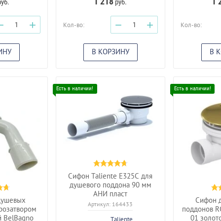
1 218
1 
уб.
руб.
−
+
−
+
Кол-во:
Кол-во:
ИНУ
В КОРЗИНУ
В 
Сифон Taliente E325C для
душевого поддона 90 мм
АНИ пласт
душевых
Сифон 
Артикул:
164433
дрозатвором
поддонов R
й BelBagno
01 золот
Taliente