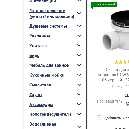
Инсталляции
Готовое решение
(унитаз+инсталляция)
Душевые системы
Раковины
Унитазы
Биде
Мебель для ванной
Сифон для 
Кухонные мойки
поддонов RGW V
06 черный 18
Смесители
Артикул:
1
Сауны
R
Производитель:
Аксессуары
Полотенцесушители
Добавить к с
Водосливная