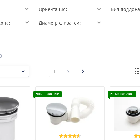
Ориентация:
Вид поддона
она:
Диаметр слива, см:
1
2