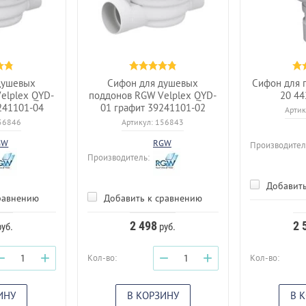
душевых
Сифон для душевых
Сифон для 
elplex QYD-
поддонов RGW Velplex QYD-
20 44
241101-04
01 графит 39241101-02
Артик
56846
Артикул:
156843
GW
RGW
Производител
Производитель:
Добавить
равнению
Добавить к сравнению
2 498
2 
уб.
руб.
−
+
−
+
Кол-во:
Кол-во:
ИНУ
В КОРЗИНУ
В 