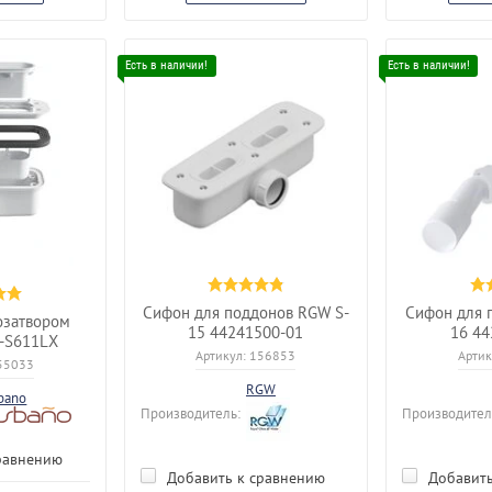
Сифон для поддонов RGW S-
Сифон для 
озатвором
15 44241500-01
16 44
-S611LX
Артикул:
156853
Артик
55033
RGW
bano
Производитель:
Производител
равнению
Добавить к сравнению
Добавить