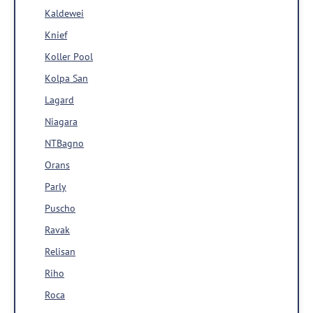
Kaldewei
Knief
Koller Pool
Kolpa San
Lagard
Niagara
NTBagno
Orans
Parly
Puscho
Ravak
Relisan
Riho
Roca