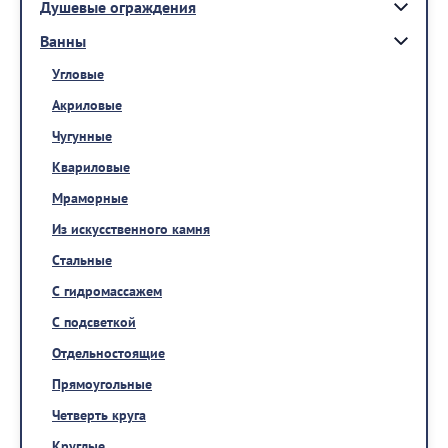
Душевые ограждения
Ванны
Угловые
Акриловые
Чугунные
Квариловые
Мраморные
Из искусственного камня
Стальные
С гидромассажем
С подсветкой
Отдельностоящие
Прямоугольные
Четверть круга
Круглые