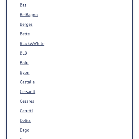
Bas
BelBagno
Berges
Bette
Black&White
BLB
Bolu
Byon
Castalia
Cersanit
Cezares
Cerutti
Delice
Eago