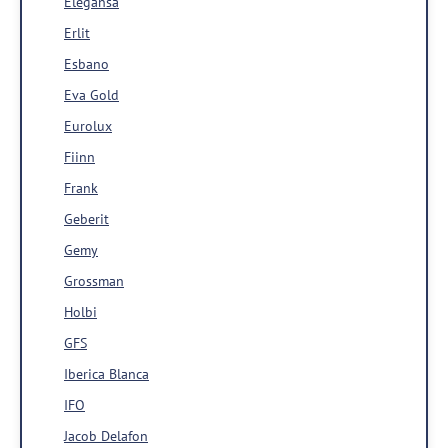
Elegansa
Erlit
Esbano
Eva Gold
Eurolux
Fiinn
Frank
Geberit
Gemy
Grossman
Holbi
GFS
Iberica Blanca
IFO
Jacob Delafon