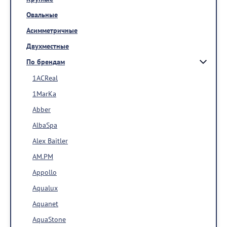
Овальные
Асимметричные
Двухместные
По брендам
1ACReal
1MarKa
Abber
AlbaSpa
Alex Baitler
AM.PM
Appollo
Aqualux
Aquanet
AquaStone