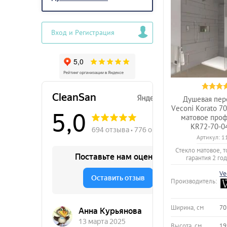
Вход и Регистрация
Душевая пер
Veconi Korato 7
матовое про
KR72-70-0
Артикул:
1
Стекло матовое, 
гарантия 2 год
Ve
Производитель:
Ширина, см
70
Высота, см
19