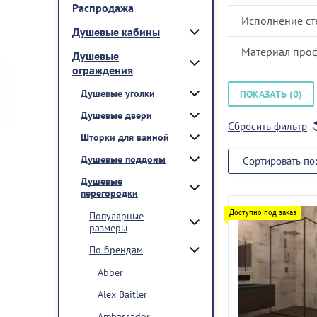
Распродажа
Исполнение ст
Душевые кабины
Материал про
Душевые
ограждения
Душевые уголки
ПОКАЗАТЬ (
0
)
Душевые двери
Сбросить фильтр
Шторки для ванной
Душевые поддоны
Сортировать по:
Душевые
перегородки
Популярные
размеры
По брендам
Abber
Alex Baitler
Ambassador