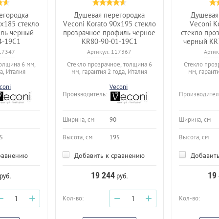
егородка
Душевая перегородка
Душевая
0x185 стекло
Veconi Korato 90x195 стекло
Veconi K
иль черный
прозрачное профиль черное
стекло про
4-19C1
KR80-90-01-19C1
черный KR
17347
Артикул:
117367
Артик
толщина 6 мм,
Стекло прозрачное, толщина 6
Стекло проз
а, Италия
мм, гарантия 2 года, Италия
мм, гарант
coni
Veconi
Производитель:
Производител
Ширина, см
90
Ширина, см
5
Высота, см
195
Высота, см
равнению
Добавить к сравнению
Добавить
19 244
19
руб.
руб.
−
+
−
+
Кол-во:
Кол-во: