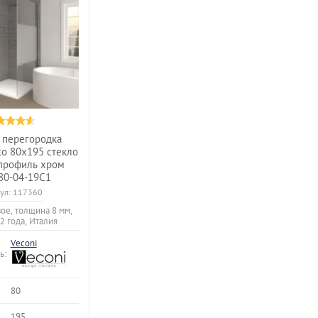
 перегородка
to 80x195 стекло
профиль хром
80-04-19C1
ул:
117360
ое, толщина 8 мм,
 2 года, Италия
Veconi
ь:
80
195