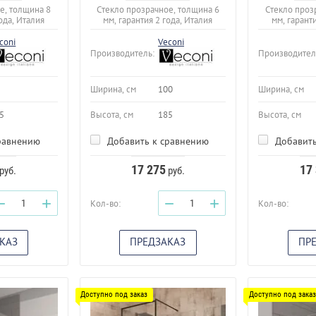
е, толщина 8
Стекло прозрачное, толщина 6
Стекло проз
ода, Италия
мм, гарантия 2 года, Италия
мм, гарант
coni
Veconi
Производитель:
Производител
Ширина, см
100
Ширина, см
5
Высота, см
185
Высота, см
равнению
Добавить к сравнению
Добавить
17 275
17
руб.
руб.
−
+
−
+
Кол-во:
Кол-во:
КАЗ
ПРЕДЗАКАЗ
ПР