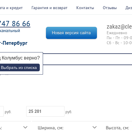
ата и кредит
Гарантия и возврат
Контакты
Отзывы
Ди
747 86 66
zakaz@cle
канальный
Ежедневно
Пн - Пт - 09-
т-Петербург
Сб - Вс - 10-
д
Колумбус
верно?
Выбрать из списка
брендам
 > 
Veconi
руб.
руб.
:
Ширина, см:
Высота, см: