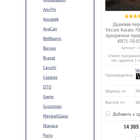
Am.Pm
Aquatek
Душевая пер
AvaCan
Veconi Korato 7
прозрачное про
BelBagno
KR71-70-0
Berges
Артикул:
1
Стекло прозрачно
Bravat
мм, гарантия 2 г
Cerutti
Ve
Производитель:
Cezares
DTO
Ширина, см
70
Gemy
Высота, см
18
Grossman
Добавить к с
MaybahGlass
Niagara
14 305
Parly