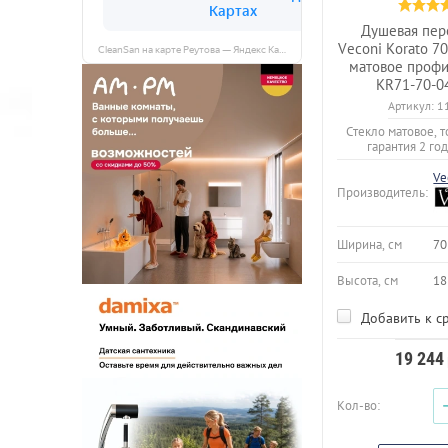
Душевая пер
Veconi Korato 7
CleanSan на карте Реутова — Яндекс Карты
матовое проф
KR71-70-0
Артикул:
1
Стекло матовое, 
гарантия 2 год
Ve
Производитель:
Ширина, см
70
Высота, см
18
Добавить к с
19 244
Кол-во: