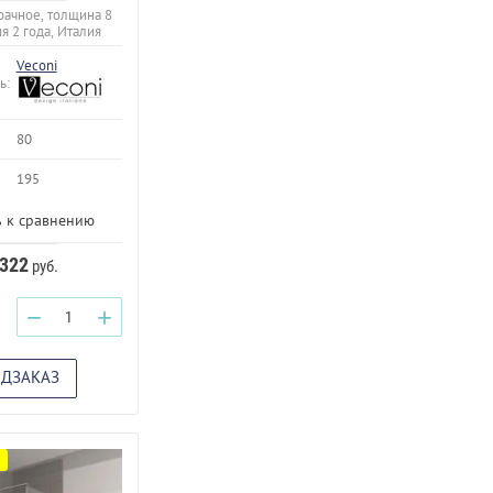
рачное, толщина 8
ия 2 года, Италия
Veconi
ь:
80
195
 к сравнению
 322
руб.
−
+
ЕДЗАКАЗ