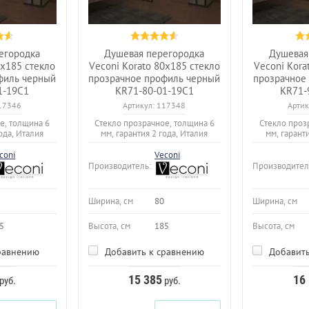
егородка
Душевая перегородка
Душевая
0x185 стекло
Veconi Korato 80x185 стекло
Veconi Kora
филь черный
прозрачное профиль черный
прозрачное
1-19C1
KR71-80-01-19C1
KR71-
17346
Артикул:
117348
Артик
е, толщина 6
Стекло прозрачное, толщина 6
Стекло проз
ода, Италия
мм, гарантия 2 года, Италия
мм, гарант
coni
Veconi
Производитель:
Производител
Ширина, см
80
Ширина, см
5
Высота, см
185
Высота, см
равнению
Добавить к сравнению
Добавить
15 385
16
руб.
руб.