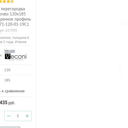
 перегородка
orato 120x185
зрачное профиль
71-120-01-19C1
ул:
117355
рачное, толщина 6
ия 2 года, Италия
Veconi
ь:
120
185
 к сравнению
 435
руб.
−
+