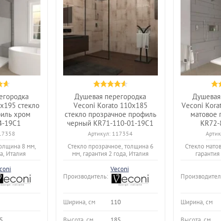
егородка
Душевая перегородка
Душевая
0x195 стекло
Veconi Korato 110x185
Veconi Kora
филь хром
стекло прозрачное профиль
матовое 
4-19C1
черный KR71-110-01-19C1
KR72-
17358
Артикул:
117354
Артик
толщина 8 мм,
Стекло прозрачное, толщина 6
Стекло матов
а, Италия
мм, гарантия 2 года, Италия
гарантия
coni
Veconi
Производитель:
Производител
Ширина, см
110
Ширина, см
5
Высота, см
185
Высота, см