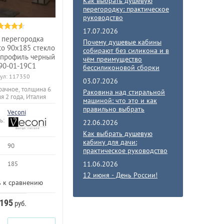
Как выбрать душевую
перегородку: практическое
руководство
17.07.2026
 перегородка
Почему душевые кабины
to 90x185 стекло
собирают без силикона и в
 профиль черный
чём преимущество
90-01-19C1
бессиликоновой сборки
ул:
117350
03.07.2026
рачное, толщина 6
Раковина над стиральной
ия 2 года, Италия
машиной: что это и как
правильно выбрать
Veconi
ь:
22.06.2026
Как выбрать душевую
кабину для дачи:
90
практическое руководство
11.06.2026
185
12 июня - День России!
 к сравнению
 195
руб.