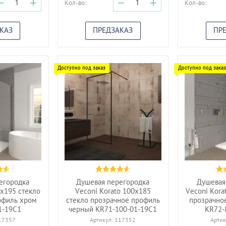
−
+
−
+
Кол-во:
Кол-во:
КАЗ
ПРЕДЗАКАЗ
ПР
егородка
Душевая перегородка
Душевая
0x195 стекло
Veconi Korato 100x185
Veconi Kora
офиль хром
стекло прозрачное профиль
прозрачно
1-19C1
черный KR71-100-01-19C1
KR72-
17357
Артикул:
117352
Артик