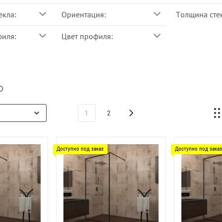
екла:
Ориентация:
Толщина стек
филя:
Цвет профиля:
1
2