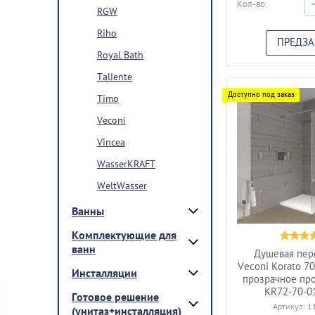
Кол-во:
RGW
Riho
ПРЕДЗА
Royal Bath
Taliente
Timo
Veconi
Vincea
WasserKRAFT
WeltWasser
Ванны
Комплектующие для
ванн
Душевая пер
Veconi Korato 7
Инсталляции
прозрачное пр
KR72-70-0
Готовое решение
Артикул:
1
(унитаз+инсталляция)