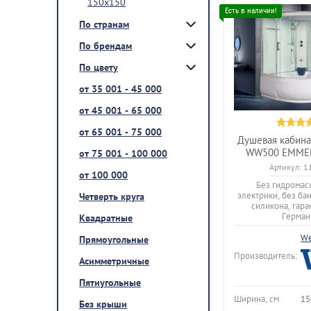
150x150
По странам
По брендам
По цвету
от 35 001 - 45 000
от 45 001 - 65 000
от 65 001 - 75 000
Душевая кабина
WW500 EMMER
от 75 001 - 100 000
Артикул:
1
от 100 000
Без гидромас
электрики, без ба
Четверть круга
силикона, гаран
Герман
Квадратные
We
Прямоугольные
Производитель:
Асимметричные
Пятиугольные
Ширина, см
15
Без крыши