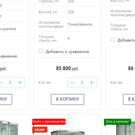
Высота, см
Глубина, см
150
0
Исполнение
Высота, см
220
полотна двер
7
Исполнение
Тонированное
Толщина
полотна двери
озрачное
стекла, мм
Толщина
4
Добавить
стекла, мм
Добавить к сравнению
равнению
85 800
86
руб.
руб.
−
+
−
+
Кол-во:
Кол-во:
ИНУ
В КОРЗИНУ
В 