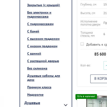
Глубина, см
15
Закрытые (с крышей)
Без электрики и
Высота, см
21
гидромассажа
Исполнение
Пр
С гидромассажем
полотна двери
С баней
Толщина
6
стекла, мм
С высоким поддоном
Добавить к с
С низким поддоном
С ванной
85 600
С распашной дверью
Кол-во:
Без силикона
Душевые кабины для
В КОРЗ
дачи
Премиум класса
Недорогие
Душевые