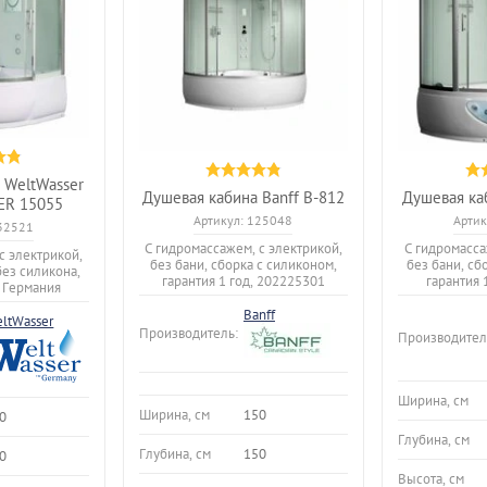
 WeltWasser
Душевая кабина Banff B-812
Душевая ка
R 15055
Артикул:
125048
Артик
32521
С гидромассажем, с электрикой,
С гидромасса
с электрикой,
без бани, сборка с силиконом,
без бани, сб
без силикона,
гарантия 1 год, 202225301
гарантия 
, Германия
Banff
ltWasser
Производитель:
Производител
Ширина, см
Ширина, см
150
0
Глубина, см
Глубина, см
150
0
Высота, см