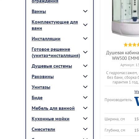
ограждения
Ванны
Комплектующие для
ванн
Инсталляции
Готовое решение
Душевая кабина
(унитаз+инсталляция)
WW500 EMME
Артикул:
1
Душевые системы
С гидромассажем, 
Раковины
без бани, сборка 
гарантия 1 год
Унитазы
We
Биде
Производитель:
Мебель для ванной
Кухонные мойки
Ширина, см
15
Смесители
Глубина, см
15