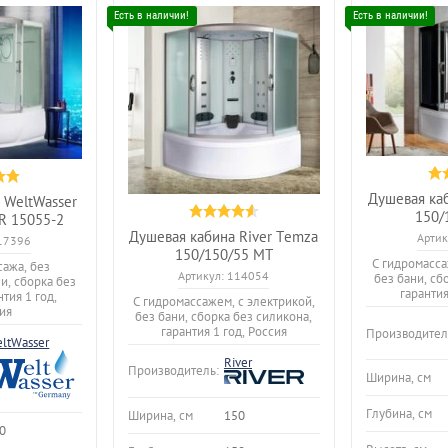
Душевая ка
 WeltWasser
150/
 15055-2
Душевая кабина River Temza
Артик
17396
150/150/55 МТ
С гидромасса
сажа, без
Артикул:
114054
без бани, сб
ни, сборка без
гарантия
тия 1 год,
С гидромассажем, с электрикой,
ия
без бани, сборка без силикона,
гарантия 1 год, Россия
Производител
ltWasser
River
Производитель:
Ширина, см
Глубина, см
Ширина, см
150
0