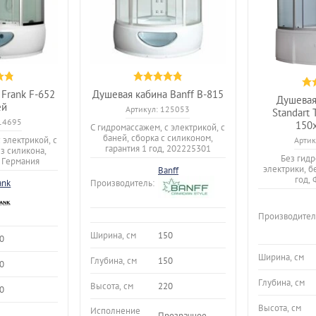
Frank F-652
Душевая кабина Banff B-815
Душевая
ей
Артикул:
125053
Standart 
14695
150
С гидромассажем, с электрикой, с
баней, сборка с силиконом,
 электрикой, с
Артик
гарантия 1 год, 202225301
ез силикона,
Без гидр
, Германия
электрики, б
Banff
год,
Производитель:
ank
Производител
Ширина, см
150
0
Ширина, см
Глубина, см
150
0
Глубина, см
Высота, см
220
0
Высота, см
Исполнение
Прозрачное