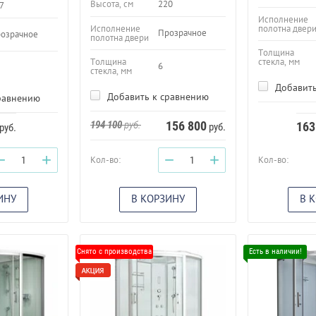
Высота, см
220
7
Исполнение
Исполнение
полотна двер
Прозрачное
озрачное
полотна двери
Толщина
Толщина
стекла, мм
6
стекла, мм
Добавить
Добавить к сравнению
равнению
194 100
руб.
156 800
163
руб.
руб.
−
+
−
+
Кол-во:
Кол-во:
ИНУ
В КОРЗИНУ
В 