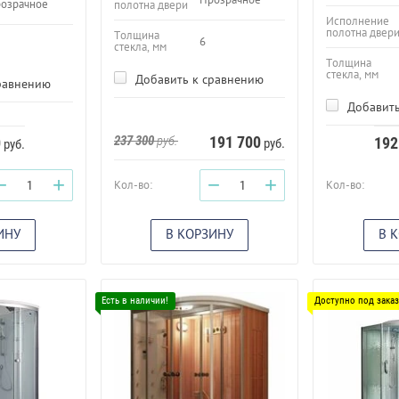
озрачное
полотна двери
Исполнение
полотна двер
Толщина
6
стекла, мм
Толщина
стекла, мм
Добавить к сравнению
равнению
Добавить
237 300
руб.
191 700
0
192
руб.
руб.
−
+
−
+
Кол-во:
Кол-во:
ИНУ
В КОРЗИНУ
В 