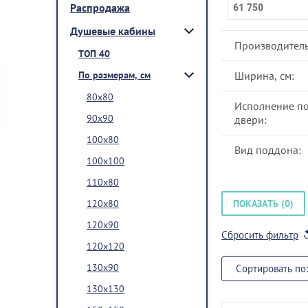
Распродажа
Душевые кабины
Производитель
ТОП 40
По размерам, см
Ширина, см:
80x80
Исполнение п
90x90
двери:
100x80
Вид поддона:
100x100
110x80
120x80
ПОКАЗАТЬ (
0
)
120x90
Сбросить фильтр
120x120
130х90
Сортировать по:
130x130