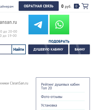
0
ОБРАТНАЯ СВЯЗЬ
0
зайнерам
руб.
ansan.ru
00 до 20-00
00 до 19-00
ПОДОБРАТЬ
ДУШЕВУЮ КАБИНУ
ВАННУ
ники CleanSan.ru
Рейтинг душевых кабин
Топ 20
Фото-отзывы
Установка