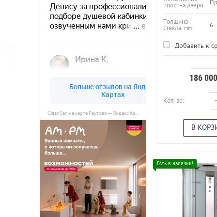
Пр
полотна двери
Толщина
6
стекла, мм
Добавить к с
186 00
Кол-во:
CleanSan на карте Реутова — Яндекс Карты
В КОРЗ