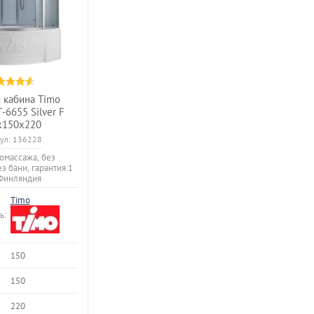
 кабина Timo
Т-6655 Silver F
х150х220
ул:
136228
омассажа, без
ез бани, гарантия 1
 Финляндия
Timo
ь:
150
150
220