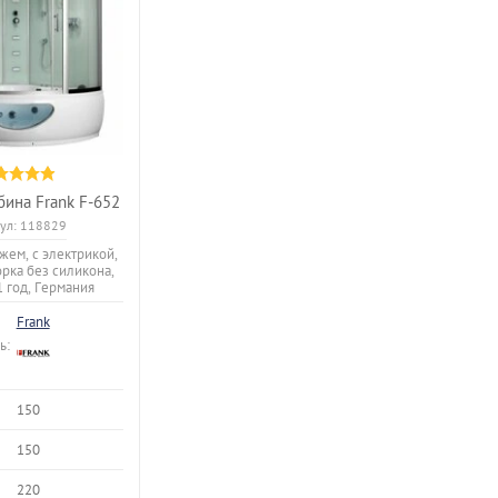
бина Frank F-652
ул:
118829
жем, с электрикой,
орка без силикона,
1 год, Германия
Frank
ь:
150
150
220