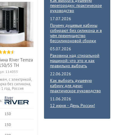
Как выбрать душевую
перегородку: практическое
руководство
17.07.2026
Почему душевые кабины
собирают без силикона и в
чём преимущество
бессиликоновой сборки
03.07.2026
Раковина над стиральной
бина River Temza
машиной: что это и как
150/55 ТН
правильно выбрать
ул:
114055
22.06.2026
жем, с электрикой,
Как выбрать душевую
орка без силикона,
кабину для дачи:
 1 год, Россия
практическое руководство
River
11.06.2026
ь:
12 июня - День России!
150
150