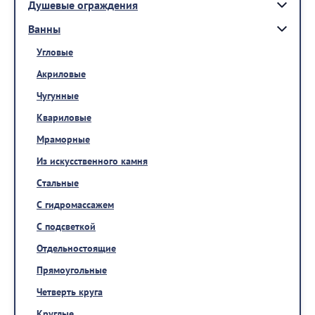
Душевые ограждения
Ванны
Угловые
Акриловые
Чугунные
Квариловые
Мраморные
Из искусственного камня
Стальные
С гидромассажем
С подсветкой
Отдельностоящие
Прямоугольные
Четверть круга
Круглые