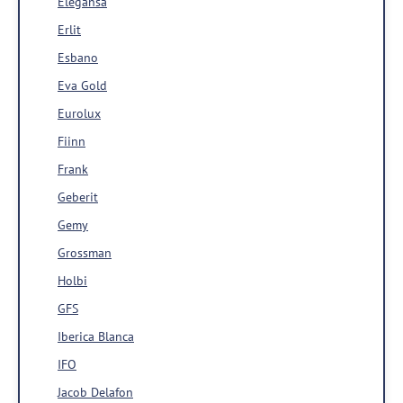
Elegansa
Erlit
Esbano
Eva Gold
Eurolux
Fiinn
Frank
Geberit
Gemy
Grossman
Holbi
GFS
Iberica Blanca
IFO
Jacob Delafon