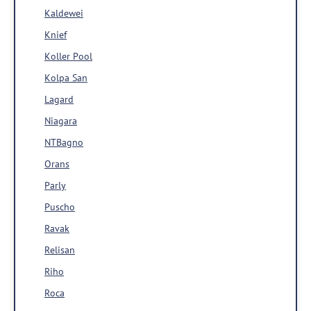
Kaldewei
Knief
Koller Pool
Kolpa San
Lagard
Niagara
NTBagno
Orans
Parly
Puscho
Ravak
Relisan
Riho
Roca