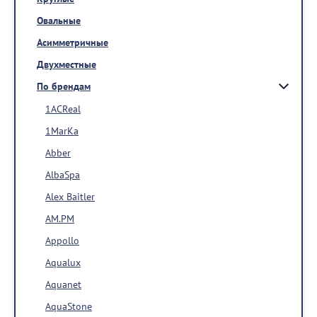
Овальные
Асимметричные
Двухместные
По брендам
1ACReal
1MarKa
Abber
AlbaSpa
Alex Baitler
AM.PM
Appollo
Aqualux
Aquanet
AquaStone