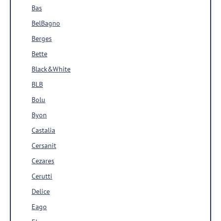
Bas
BelBagno
Berges
Bette
Black&White
BLB
Bolu
Byon
Castalia
Cersanit
Cezares
Cerutti
Delice
Eago