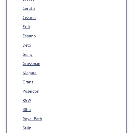
Cerutti
Cezares
Erlit
Esbano
Deto
Gemy
Grossman
Niagara
Orans
Poseidon
RGW
Riho
Royal Bath
Salini