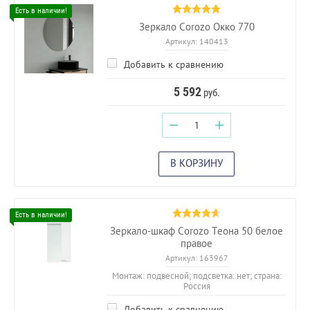
Зеркало Corozo Окко 770
Артикул:
140413
Добавить к сравнению
5 592
руб.
−
+
В КОРЗИНУ
Зеркало-шкаф Corozo Теона 50 белое
правое
Артикул:
163967
Монтаж: подвесной; подсветка: нет; страна:
Россия
Добавить к сравнению