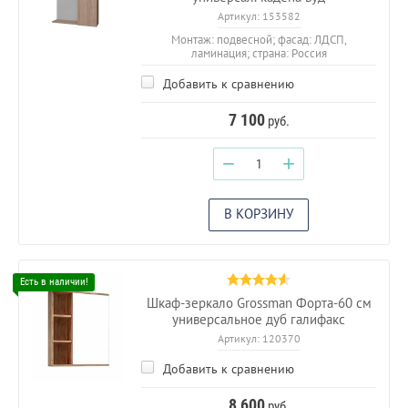
Артикул:
153582
Монтаж: подвесной; фасад: ЛДСП,
ламинация; страна: Россия
Добавить к сравнению
7 100
руб.
−
+
В КОРЗИНУ
Шкаф-зеркало Grossman Форта-60 см
универсальное дуб галифакс
Артикул:
120370
Добавить к сравнению
8 600
руб.