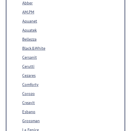
Abber
AM.PM
Aquanet
Aquatek
Bellezza
Black&White
Cersanit
Cerutti
Cezares
Comforty
Corozo
Creavit
Esbano
Grossman
La Fenice