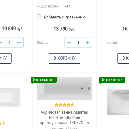
Гидромассаж
нет
Добавить к сравнению
10 840
13 790
16
руб.
руб.
−
+
−
+
Кол-во:
Кол-во:
ИНУ
В КОРЗИНУ
В 
Акриловая ванна Акватек
Eco-friendly Мия
прямоугольная 140х70 см
Артикул:
128466