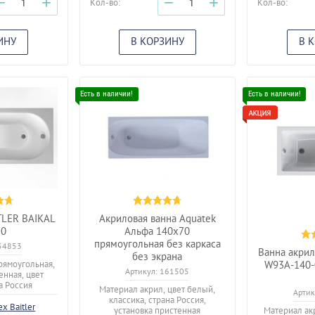
−
+
−
+
Кол-во:
Кол-во:
ИНУ
В КОРЗИНУ
В 
TLER BAIKAL
Акриловая ванна Aquatek
70
Альфа 140x70
прямоугольная без каркаса
54853
Ванна акри
без экрана
рямоугольная,
W93A-140-
Артикул:
161505
енная, цвет
а Россия
Материал акрил, цвет белый,
Артик
классика, страна Россия,
ex Baitler
установка пристенная
Материал ак