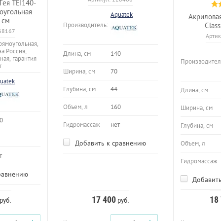
Тея TEI140-
оугольная
Aquatek
Акриловая
 см
Clas
Производитель:
68167
Артик
рямоугольная,
на Россия,
Длина, см
140
ная, гарантия
Производител
т
Ширина, см
70
uatek
Глубина, см
44
Длина, см
Объем, л
160
Ширина, см
0
Гидромассаж
нет
Глубина, см
Добавить к сравнению
Объем, л
т
Гидромассаж
равнению
Добавить
17 400
18
руб.
руб.