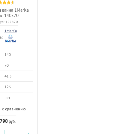
 ванна 1MarKa
sic 140х70
ул:
127870
1MarKa
ь:
140
70
41.5
126
нет
 к сравнению
 790
руб.