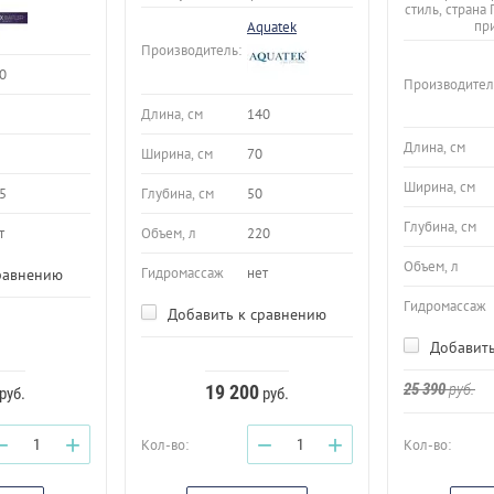
стиль, страна
пр
Aquatek
Производитель:
0
Производител
Длина, см
140
Длина, см
Ширина, см
70
Ширина, см
5
Глубина, см
50
Глубина, см
т
Объем, л
220
Объем, л
Гидромассаж
нет
равнению
Гидромассаж
Добавить к сравнению
Добавить
25 390
руб.
19 200
руб.
руб.
−
+
−
+
Кол-во:
Кол-во: