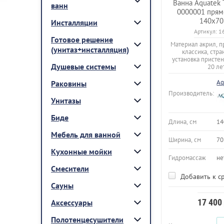
Ванна Aquatek 
ванн
0000001 прям
140х70
Инсталляции
Артикул:
1
Готовое решение
Материал акрил, п
(унитаз+инсталляция)
классика, стра
установка пристен
Душевые системы
20 ле
Aq
Раковины
Производитель:
Унитазы
Биде
Длина, см
14
Мебель для ванной
Ширина, см
70
Кухонные мойки
Гидромассаж
не
Смесители
Добавить к с
Сауны
17 400
Аксессуары
Полотенцесушители