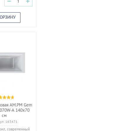
−
+
КОРЗИНУ
ловая AM.PM Gem
070W-A 140х70
см
ул:
163471
рил, современный