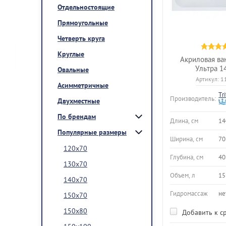
Отдельностоящие
Прямоугольные
Четверть круга
Круглые
Акриловая ван
Ультра 1
Овальные
Артикул:
1
Асимметричные
Tr
Производитель:
Двухместные
По брендам
Длина, см
14
Популярные размеры
Ширина, см
70
120х70
Глубина, см
40
130х70
Объем, л
15
140х70
Гидромассаж
не
150х70
150х80
Добавить к с