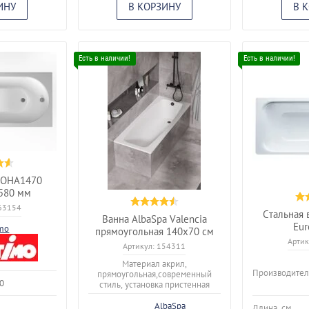
ИНУ
В КОРЗИНУ
В 
ROHA1470
580 мм
63154
Стальная 
Ванна AlbaSpa Valencia
Eur
mo
прямоугольная 140х70 см
Артик
Артикул:
154311
Материал акрил,
Производител
прямоугольная,современный
0
стиль, установка пристенная
AlbaSpa
Длина, см