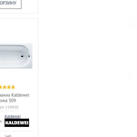
КОРЗИНУ
ванна Kaldewei
owa 309
ул:
118820
Kaldewei
ь:
140