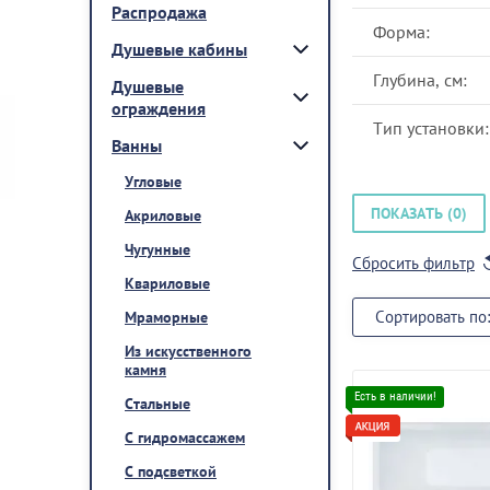
Распродажа
Форма:
Душевые кабины
Глубина, см:
Душевые
ограждения
Тип установки:
Ванны
Угловые
ПОКАЗАТЬ (
0
)
Акриловые
Чугунные
Сбросить фильтр
Квариловые
Сортировать по:
Мраморные
Из искусственного
камня
Стальные
С гидромассажем
С подсветкой