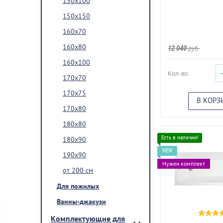
150х100
150х150
160х70
160х80
12 040
руб.
160х100
Кол-во:
170х70
170х75
В КОРЗ
170х80
180х80
180х90
190х90
Нужен комплект
от 200 см
Для пожилых
Ванны-джакузи
Комплектующие для