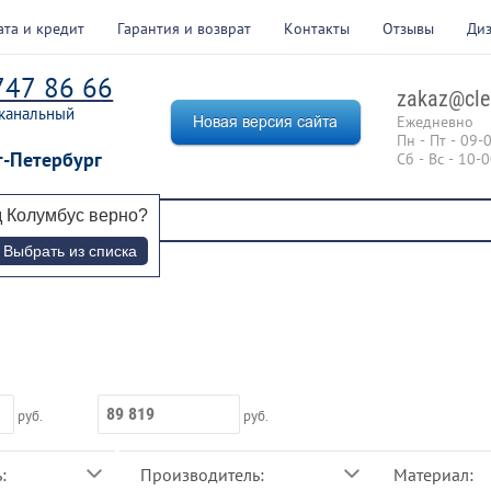
ата и кредит
Гарантия и возврат
Контакты
Отзывы
Ди
747 86 66
zakaz@cle
канальный
Ежедневно
Пн - Пт - 09-
т-Петербург
Сб - Вс - 10-
д
Колумбус
верно?
Выбрать из списка
руб.
руб.
:
Производитель:
Материал: