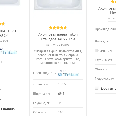
Акриловая
Мия
Артик
Производител
на Triton
Акриловая ванна Triton
40 см
Стандарт 140x70 см
10804
Длина, см
Артикул:
110809
iton
Ширина, см
Материал акрил, прямоугольная,
современный стиль, страна
Россия, установка пристенная,
Глубина, см
0
гарантия 10 лет, бытовая
Объем, л
Triton
Производитель:
Гидромассаж
Длина, см
139.5
Добавить
5
Ширина, см
69.5
т
Глубина, см
44
равнению
Объем, л
160