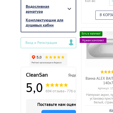
Кол-во:
Водосливная
арматура
В КОРЗ
Комплектующие для
душевых кабин
Нужен комплект
Вход и Регистрация
Ванна ALEX BAI
140х
Артикул:
1
Материал акрил, п
установка прист
белый, стран
Al