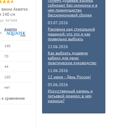
Почему душевые кабины
собирают без силикона и в
 ванна Акватек
чём преимущество
 140 см
бессиликоновой сборки
ул:
367688
03.07.2026
Раковина над стиральной
Акватек
ь:
машиной: что это и как
правильно выбрать
140
22.06.2026
Как выбрать душевую
70
кабину для дачи:
практическое руководство
44
11.06.2026
12 июня - День России!
160
05.06.2026
нет
Искусственный камень и
литьевой мрамор: в чём
 к сравнению
разница?