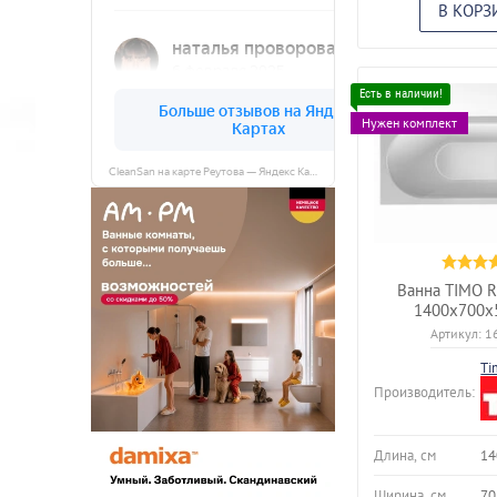
В КОРЗ
Нужен комплект
CleanSan на карте Реутова — Яндекс Карты
Ванна TIMO 
1400х700х
Артикул:
1
Ti
Производитель:
Длина, см
14
Ширина, см
70