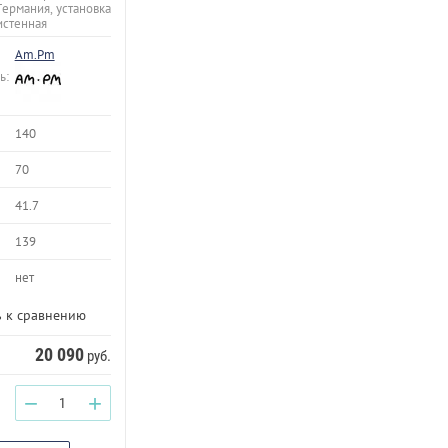
 Германия, установка
истенная
Am.Pm
ь:
140
70
41.7
139
нет
 к сравнению
20 090
руб.
−
+