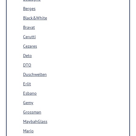
Berges
Black&White
Bravat
Cerutti
Cezares
Deto
DTO
Duschwelten
Erlit
Esbano
Gemy
Grossman
MaybahGlass
Mario