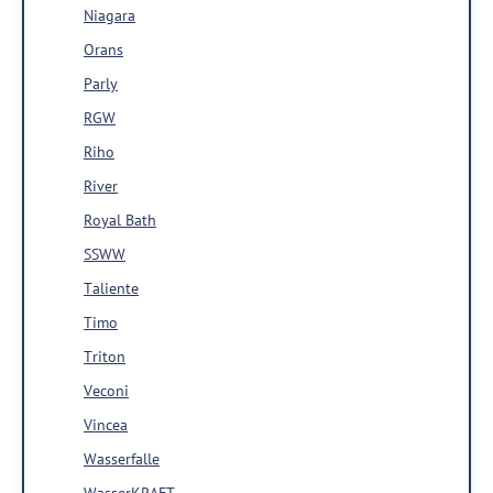
Niagara
Orans
Parly
RGW
Riho
River
Royal Bath
SSWW
Taliente
Timo
Triton
Veconi
Vincea
Wasserfalle
WasserKRAFT