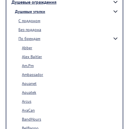
Душевые ограждения
Душевые уголки
С поддоном
Без поддона
По брендам
Abber
Alex Baitler
Am.Pm
Ambassador
Aquanet
Aquatek
Arcus
AvaCan
BandHours
BelBagno