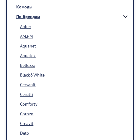
Комоды
По брендам
Abber
AM.PM
Aquanet
Aquatek
Bellezza
Black&White
Cersanit
Cerutti
Comforty
Corozo
Creavit
Deto