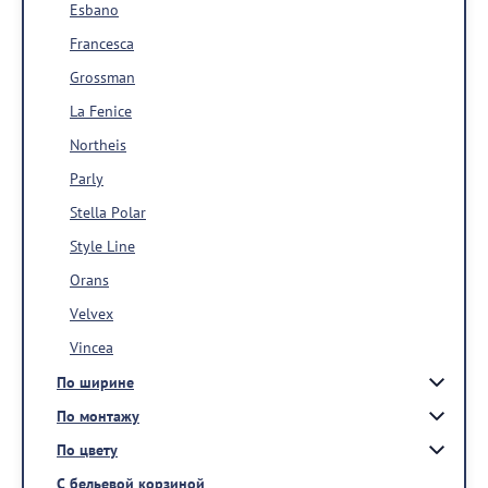
Esbano
Francesca
Grossman
La Fenice
Northeis
Parly
Stella Polar
Style Line
Orans
Velvex
Vincea
По ширине
По монтажу
По цвету
С бельевой корзиной