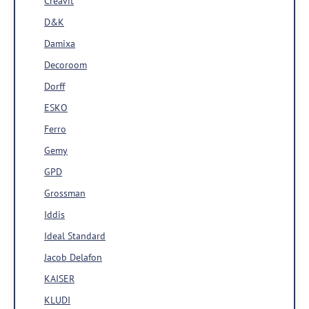
Creavit
D&K
Damixa
Decoroom
Dorff
ESKO
Ferro
Gemy
GPD
Grossman
Iddis
Ideal Standard
Jacob Delafon
KAISER
KLUDI