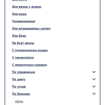
Для ванны с душем
Для душа
Универсальные
Для встраиваемых систем
Для биде
На борт ванны
С гигиеническим душем
С термостатом
С поворотным изливом
По управлению
По цвету
По стилю
По брендам
Abber