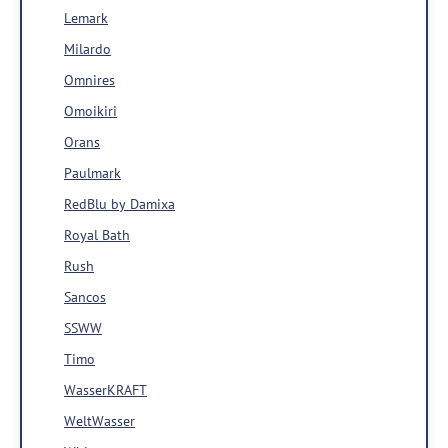
Lemark
Milardo
Omnires
Omoikiri
Orans
Paulmark
RedBlu by Damixa
Royal Bath
Rush
Sancos
SSWW
Timo
WasserKRAFT
WeltWasser