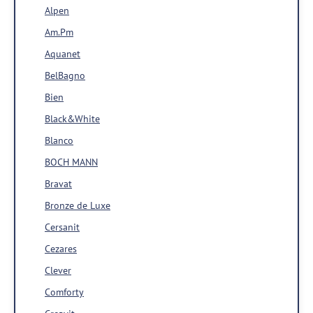
Alpen
Am.Pm
Aquanet
BelBagno
Bien
Black&White
Blanco
BOCH MANN
Bravat
Bronze de Luxe
Cersanit
Cezares
Clever
Comforty