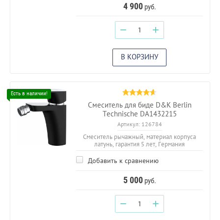
4 900
руб.
−
+
В КОРЗИНУ
Смеситель для биде D&K Berlin
Technische DA1432215
Артикул:
126784
Смеситель рычажный, материал корпуса
латунь, гарантия 5 лет, Германия
Добавить к сравнению
5 000
руб.
−
+