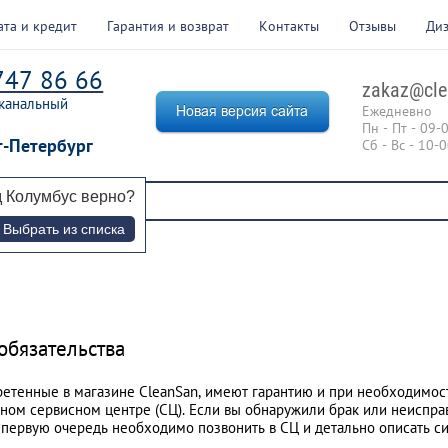
ата и кредит
Гарантия и возврат
Контакты
Отзывы
Ди
747 86 66
zakaz@cle
канальный
Ежедневно
Пн - Пт - 09-
т-Петербург
Сб - Вс - 10-
д
Колумбус
верно?
Выбрать из списка
обязательства
ретенные в магазине CleanSan, имеют гарантию и при необходимо
ном сервисном центре (СЦ). Если вы обнаружили брак или неиспра
в первую очередь необходимо позвонить в СЦ и детально описать с