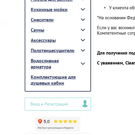
У клиента о
Кухонные мойки
*На основании Фед
Смесители
Если у вас возник
Сауны
Компетентные сот
Аксессуары
Полотенцесушители
Для получения по
Водосливная
С уважением, Clea
арматура
Комплектующие для
душевых кабин
Вход и Регистрация