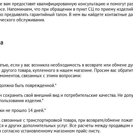
е вам предоставят квалифицированную консультацию и помогут ра
се. Напоминаем, что при обращении в пункт СЦ по приему изделий
о предъявлять гарантийный талон. В нем вы найдете контактные 
ического обслуживания.
ра
атью, если у вас возникла необходимость в возврате или обмене д
 другого товара, купленного в нашем магазине. Просим вас обрати
моментов, связанных с этими вопросами:
 должна быть поврежденной.*
 сохранить свой внешний вид и потребительские качества. Не доп
пользования изделия.*
ки не прошло 14 дней.*
 связанные с транспортировкой товара, при возврате/обмене ложат
тся и других дополнительных услуг. Все расчеты между продавцом 
я согласно установленному магазином прайс-листу.