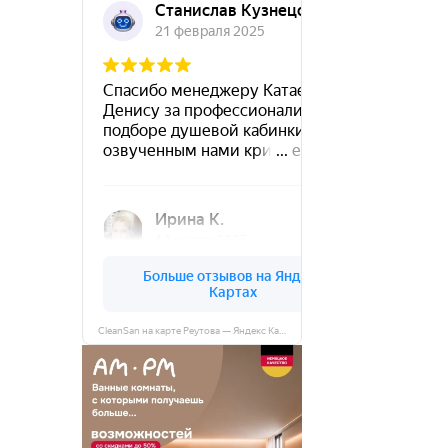
CleanSan на карте Реутова — Яндекс Карты