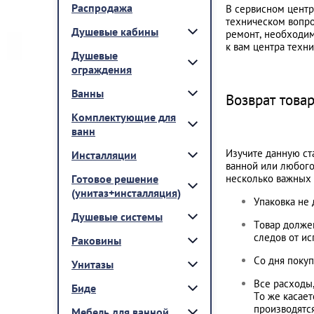
Распродажа
В сервисном центр
техническом вопро
Душевые кабины
ремонт, необходим
к вам центра техн
Душевые
ограждения
Ванны
Возврат това
Комплектующие для
ванн
Изучите данную ст
Инсталляции
ванной или любого
Готовое решение
несколько важных 
(унитаз+инсталляция)
Упаковка не
Душевые системы
Товар должен
следов от ис
Раковины
Со дня покуп
Унитазы
Все расходы,
Биде
То же касае
производятс
Мебель для ванной