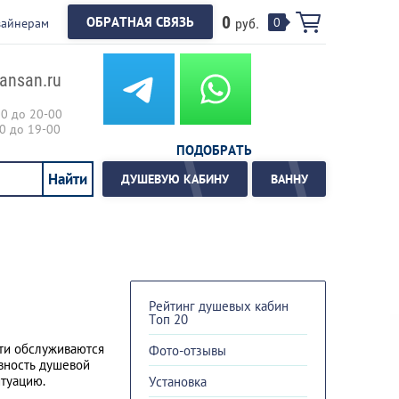
0
ОБРАТНАЯ СВЯЗЬ
0
зайнерам
руб.
ansan.ru
00 до 20-00
00 до 19-00
ПОДОБРАТЬ
ДУШЕВУЮ КАБИНУ
ВАННУ
Рейтинг душевых кабин
Топ 20
сти обслуживаются
Фото-отзывы
вность душевой
итуацию.
Установка