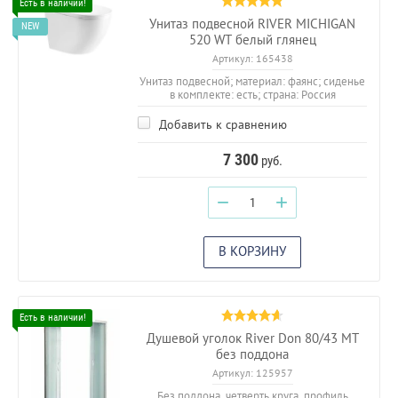
Унитаз подвесной RIVER MICHIGAN
520 WT белый глянец
Артикул:
165438
Унитаз подвесной; материал: фаянс; сиденье
в комплекте: есть; страна: Россия
Добавить к сравнению
7 300
руб.
−
+
В КОРЗИНУ
Душевой уголок River Don 80/43 МТ
без поддона
Артикул:
125957
Без поддона, четверть круга, профиль