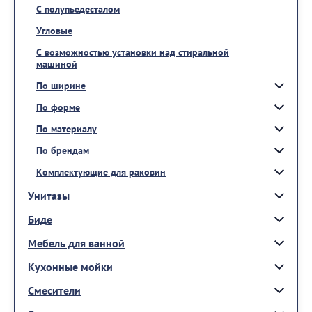
С полупьедесталом
Угловые
С возможностью установки над стиральной
машиной
По ширине
По форме
По материалу
По брендам
Комплектующие для раковин
Унитазы
Биде
Мебель для ванной
Кухонные мойки
Смесители