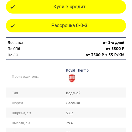
Купи в кредит
Рассрочка 0-0-3
от 2-х дней
Доставка
от 3500 Р
По СПб
от 3500 Р + 35 Р/КМ
По ЛО
Royal Thermo
Производитель:
Тип
Водяной
Форма
Лесенка
Ширина, см
53.2
Высота, см
79.6