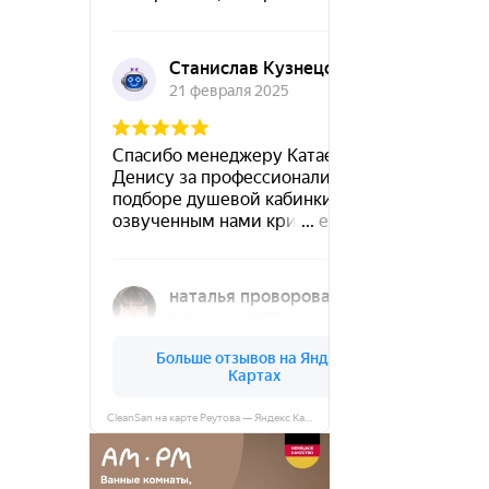
CleanSan на карте Реутова — Яндекс Карты