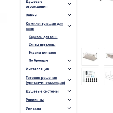
Душевые
ограждения
Ванны
Комплектующие для
ванн
Каркасы для ванн
Сливы-переливы
Экраны для ванн
По брендам
Инсталляции
Готовое решение
(унитаз+инсталляция)
Душевые системы
Раковины
Унитазы