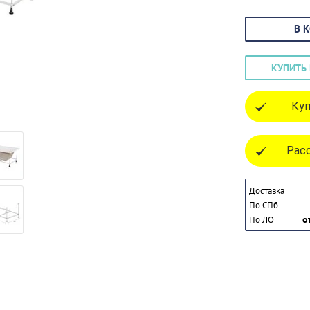
В 
КУПИТЬ 
Куп
Расс
Доставка
По СПб
о
По ЛО