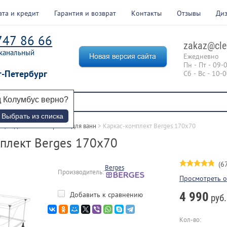
ата и кредит
Гарантия и возврат
Контакты
Отзывы
Ди
747 86 66
zakaz@cle
канальный
Ежедневно
Пн - Пт - 09-
т-Петербург
Сб - Вс - 10-
д
Колумбус
верно?
Выбрать из списка
щие для ванн
 > 
Каркасы для ванн
 > 
Каркас-комплект Berges 170х70
плект Berges 170х70
(6
Berges
Производитель:
Просмотреть 
4 990
Добавить к сравнению
руб.
Кол-во: