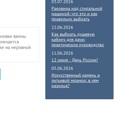
03.07.2026
Раковина над стиральной
машиной: что это и как
правильно выбрать
22.06.2026
Как выбрать душевую
новки ванны.
кабину для дачи:
ключается
практическое руководство
же на неровной
11.06.2026
12 июня - День России!
05.06.2026
Искусственный камень и
литьевой мрамор: в чём
разница?