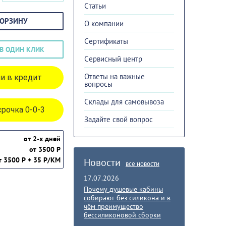
Cтатьи
КОРЗИНУ
О компании
Сертификаты
В ОДИН КЛИК
Сервисный центр
Ответы на важные
и в кредит
вопросы
Склады для самовывоза
рочка 0-0-3
Задайте свой вопрос
от 2-х дней
от 3500 Р
т 3500 Р + 35 Р/КМ
Новости
все новости
17.07.2026
Почему душевые кабины
собирают без силикона и в
чём преимущество
бессиликоновой сборки