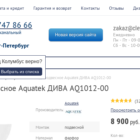
ата и кредит
Гарантия и возврат
Контакты
Отзывы
Ди
747 86 66
zakaz@cle
канальный
Ежедневно
Пн - Пт - 09-
т-Петербург
Сб - Вс - 10-
д
Колумбус
верно?
Выбрать из списка
атериалу
 > 
Фаянс
 > 
Биде подвесное Aquatek ДИВА AQ1012-00
есное Aquatek ДИВА AQ1012-00
(3
Aquatek
Просмотреть 
Производитель:
8 900
руб.
Монтаж
подвесной
Кол-во:
Материал
фарфор