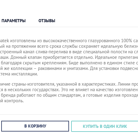
ПАРАМЕТРЫ
ОТЗЫВЫ
atek изготовлены из высококачественного глазурованного 100% с
ый на протяжении всего срока службы сохраняет идеальную белизн
строенный канал слива-перелива в виде специальной полости на с
аши. Донный клапан приобретается отдельно. Идеальное прилегани
 благодаря скрытым креплениям. Биде выполнено в едином стиле 
й же коллекции – раковинами и унитазами. Для установки подвесн
стема инсталляции.
личие страны-изготовителя, указанной в характеристиках. Линии пр
я в нескольких государствах. Это не влияет на качество изготовлен
 бренда работают по общим стандартам, а готовые изделия проход
й контроль.
В КОРЗИНУ
КУПИТЬ В ОДИН КЛИК