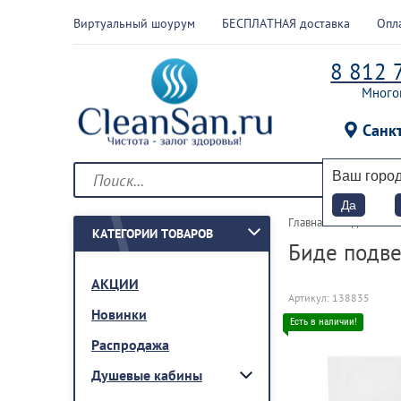
Виртуальный шоурум
БЕСПЛАТНАЯ доставка
Опл
8 812 
Много
Санк
Ваш горо
Да
Главная
 > 
Биде
 > 
По м
КАТЕГОРИИ ТОВАРОВ
Биде подв
АКЦИИ
Артикул:
138835
Новинки
Распродажа
Душевые кабины