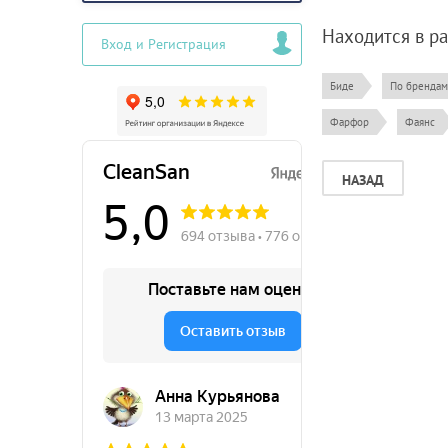
Находится в р
Вход и Регистрация
Биде
По брендам
Фарфор
Фаянс
НАЗАД