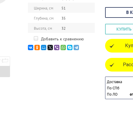
Ширина, см
51
В 
Глубина, см
35
Высота, см
32
КУПИТЬ 
Добавить к сравнению
Куп
Расс
Доставка
По СПб
о
По ЛО