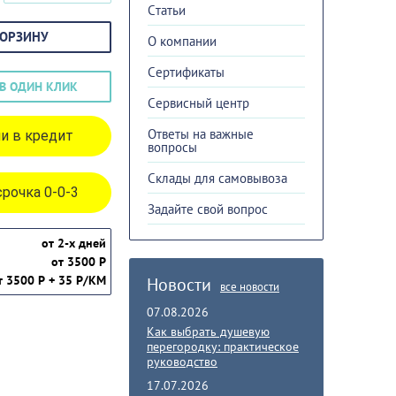
Cтатьи
КОРЗИНУ
О компании
Сертификаты
В ОДИН КЛИК
Сервисный центр
Ответы на важные
и в кредит
вопросы
Склады для самовывоза
рочка 0-0-3
Задайте свой вопрос
от 2-х дней
от 3500 Р
т 3500 Р + 35 Р/КМ
Новости
все новости
07.08.2026
Как выбрать душевую
перегородку: практическое
руководство
17.07.2026