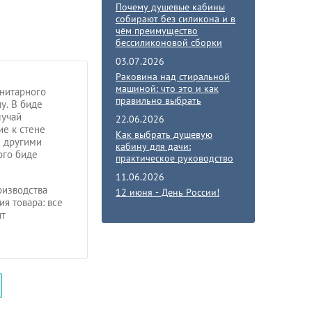
Почему душевые кабины
собирают без силикона и в
чём преимущество
бессиликоновой сборки
03.07.2026
Раковина над стиральной
машиной: что это и как
анитарного
правильно выбрать
у. В биде
лучай
22.06.2026
е к стене
Как выбрать душевую
с другими
кабину для дачи:
ого биде
практическое руководство
11.06.2026
оизводства
12 июня - День России!
ия товара: все
ят