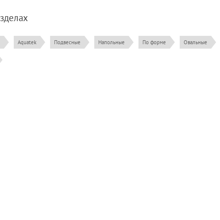
азделах
Aquatek
Подвесные
Напольные
По форме
Овальные