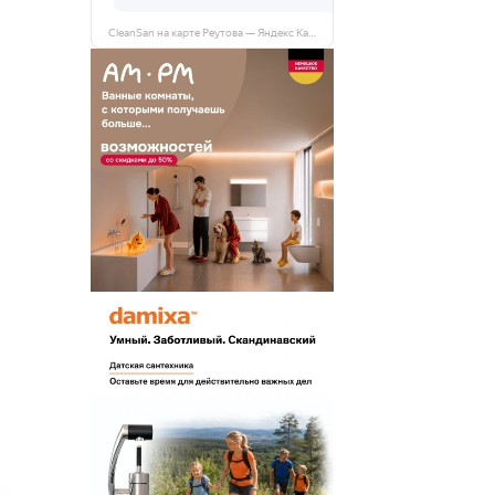
CleanSan на карте Реутова — Яндекс Карты