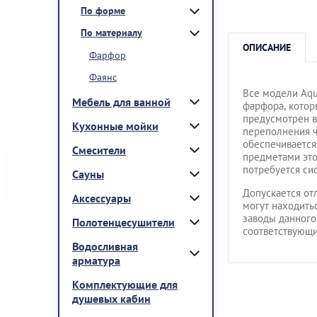
По форме
По материалу
ОПИСАНИЕ
Фарфор
Фаянс
Все модели Aqu
Мебель для ванной
фарфора, котор
предусмотрен в
Кухонные мойки
переполнения ч
обеспечивается
Смесители
предметами это
потребуется си
Сауны
Допускается от
Аксессуары
могут находитьс
заводы данного
Полотенцесушители
соответствующи
Водосливная
арматура
Комплектующие для
душевых кабин