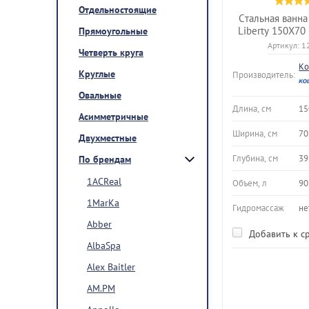
Отдельностоящие
Стальная ванна 
Liberty 150X7
Прямоугольные
Артикул:
1
Четверть круга
Ko
Круглые
Производитель:
Овальные
Длина, см
15
Асимметричные
Ширина, см
70
Двухместные
Глубина, см
39
По брендам
1ACReal
Объем, л
90
1MarKa
Гидромассаж
не
Abber
Добавить к с
AlbaSpa
Alex Baitler
AM.PM