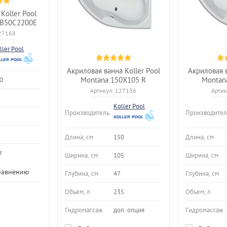
Koller Pool
0 B50C2200E
27168
ller Pool
Акриловая ванна Koller Pool
Акриловая в
Montana 150X105 R
Montan
0
Артикул:
127136
Артик
Koller Pool
Производитель:
Производител
Длина, см
150
Длина, см
т
Ширина, см
105
Ширина, см
равнению
Глубина, см
47
Глубина, см
Объем, л
235
Объем, л
Гидромассаж
доп. опция
Гидромассаж