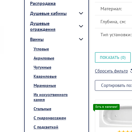
Распродажа
Материал:
Душевые кабины
Глубина, см:
Душевые
ограждения
Тип установки:
Ванны
Угловые
ПОКАЗАТЬ (
0
)
Акриловые
Чугунные
Сбросить фильтр
Квариловые
Сортировать по:
Мраморные
Из искусственного
камня
Стальные
С гидромассажем
С подсветкой