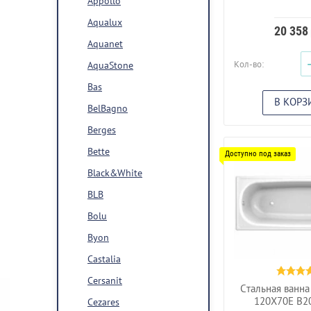
Appollo
Aqualux
20 358
Aquanet
Кол-во:
AquaStone
Bas
В КОРЗ
BelBagno
Berges
Bette
Black&White
BLB
Bolu
Byon
Castalia
Cersanit
Стальная ванна 
120X70E B2
Cezares