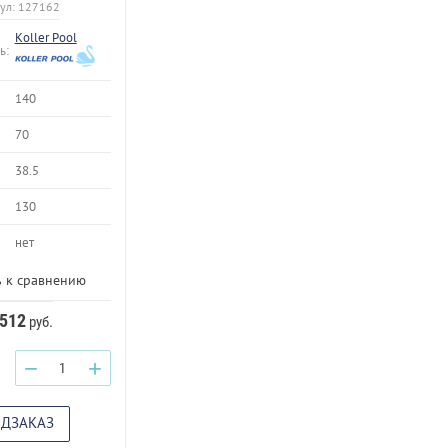
ул:
127162
Koller Pool
ь:
140
70
38.5
130
нет
 к сравнению
 512
руб.
−
+
ЕДЗАКАЗ