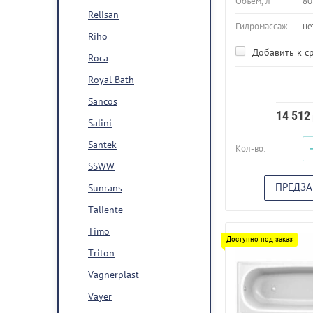
Объем, л
80
Relisan
Гидромассаж
не
Riho
Добавить к с
Roca
Royal Bath
Sancos
14 512
Salini
Santek
Кол-во:
SSWW
ПРЕДЗА
Sunrans
Taliente
Timo
Triton
Vagnerplast
Vayer