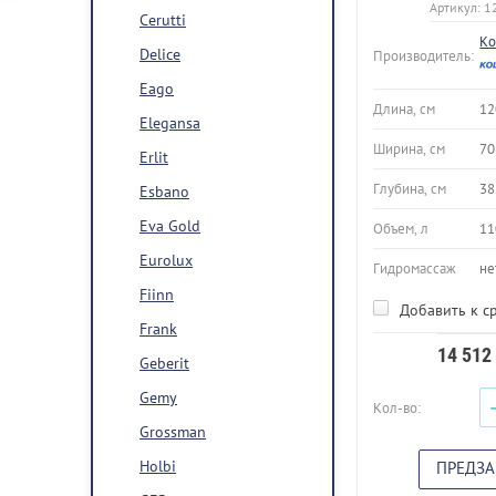
Артикул:
1
Cerutti
Ko
Delice
Производитель:
Eago
Длина, см
12
Elegansa
Ширина, см
70
Erlit
Глубина, см
38
Esbano
Eva Gold
Объем, л
11
Eurolux
Гидромассаж
не
Fiinn
Добавить к с
Frank
14 512
Geberit
Gemy
Кол-во:
Grossman
Holbi
ПРЕДЗА