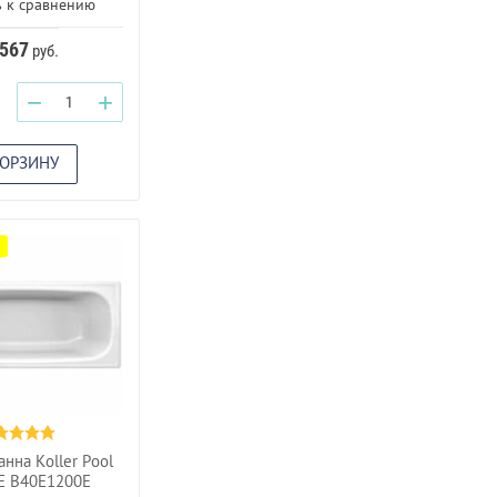
 к сравнению
 567
руб.
−
+
КОРЗИНУ
анна Koller Pool
E B40E1200E