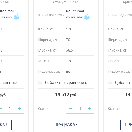
27160
Артикул:
127161
Артик
ller Pool
Koller Pool
Производитель:
Производител
0
Длина, см
130
Длина, см
Ширина, см
70
Ширина, см
.5
Глубина, см
38.5
Глубина, см
0
Объем, л
120
Объем, л
т
Гидромассаж
нет
Гидромассаж
равнению
Добавить к сравнению
Добавить
14 512
14
руб.
руб.
−
+
−
+
Кол-во:
Кол-во:
КАЗ
ПРЕДЗАКАЗ
ПР