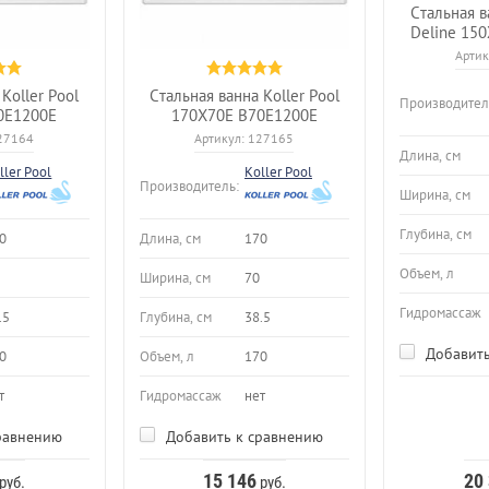
Стальная в
Deline 15
Артик
Koller Pool
Стальная ванна Koller Pool
Производител
0E1200E
170X70E B70E1200E
27164
Артикул:
127165
Длина, см
ller Pool
Koller Pool
Производитель:
Ширина, см
Глубина, см
0
Длина, см
170
Объем, л
Ширина, см
70
Гидромассаж
.5
Глубина, см
38.5
Добавить
0
Объем, л
170
т
Гидромассаж
нет
равнению
Добавить к сравнению
15 146
20
руб.
руб.