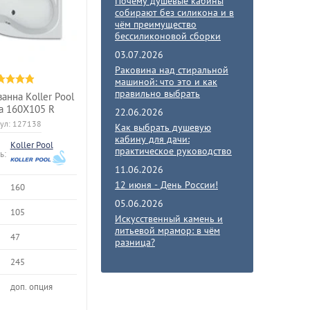
Почему душевые кабины
собирают без силикона и в
чём преимущество
бессиликоновой сборки
03.07.2026
Раковина над стиральной
машиной: что это и как
правильно выбрать
анна Koller Pool
a 160X105 R
22.06.2026
ул:
127138
Как выбрать душевую
кабину для дачи:
Koller Pool
практическое руководство
ь:
11.06.2026
12 июня - День России!
160
05.06.2026
105
Искусственный камень и
литьевой мрамор: в чём
47
разница?
245
доп. опция