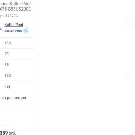
анна Koller Pool
0X75 B55US200E
ул:
127171
Koller Pool
ь:
150
75
39
180
нет
 к сравнению
 389
руб.