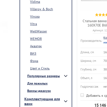
Vidima
Villeroy & Boch
Vincea
Стальная ванна 
Vitra
160X70E B6
Артикул:
1
WeltWasser
Ko
WEMOR
Производитель:
Акватек
Длина, см
16
ВИЗ
Фэма
Ширина, см
70
Цвет и Стиль
Глубина, см
38
Популярные размеры
Объем, л
16
Для пожилых
Гидромассаж
не
Ванны-джакузи
Добавить к с
Комплектующие для
ванн
15 146