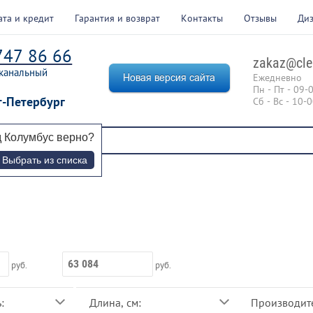
ата и кредит
Гарантия и возврат
Контакты
Отзывы
Ди
747 86 66
zakaz@cle
канальный
Ежедневно
Пн - Пт - 09-
т-Петербург
Сб - Вс - 10-
д
Колумбус
верно?
Выбрать из списка
руб.
руб.
:
Длина, см:
Производите