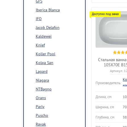
GFS
Iberica Blanca
IFO
Jacob Delafon
Kaldewei
Knief
Koller Pool
Стальная ванна 
Kolpa San
105X70E B1
Артикул:
1
Lagard
Ko
Niagara
Производитель:
NTBagno
Длина, см
10
Orans
Parly
Ширина, см
70
Puscho
Глубина, см
38
Ravak