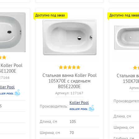
Koller Pool
5E1200E
Стальная ванна Koller Pool
Стальная в
27166
105X70E с сиденьем
150X70
B05E2200E
ller Pool
Артик
Артикул:
127167
Производител
Koller Pool
5
Производитель:
Длина, см
Длина, см
105
Ширина, см
Ширина, см
70
Глубина, см