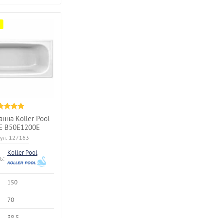
анна Koller Pool
E B50E1200E
ул:
127163
Koller Pool
ь:
150
70
38.5