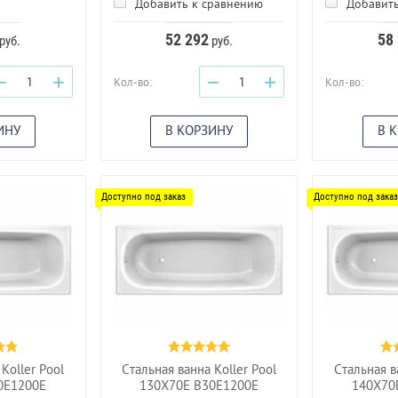
Добавить к сравнению
Добавить
52 292
58
руб.
руб.
−
+
−
+
Кол-во:
Кол-во:
ИНУ
В КОРЗИНУ
В 
Koller Pool
Стальная ванна Koller Pool
Стальная в
0E1200E
130X70E B30E1200E
140X70